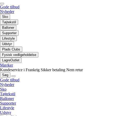
Gode tilbud
Nyheder
Sko
Tøjtekstil
Balloner
Supporter
Lifestyle
Udstyr
Plads Clubs
Fysisk vedligeholdelse
LagreOutlet
Mærker
Kundeservice i Frankrig
Sikker betaling
Nem retur
Søg
Gode tilbud
Nyheder
Sko
Tøjtekstil
Balloner
Supporter
Lifestyle
Udstyr