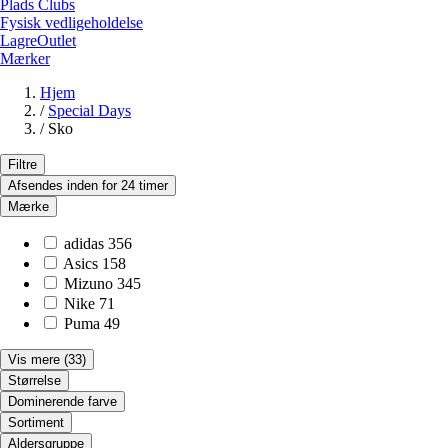
Plads Clubs
Fysisk vedligeholdelse
LagreOutlet
Mærker
Hjem
/
Special Days
/
Sko
Filtre
Afsendes inden for 24 timer
Mærke
adidas
356
Asics
158
Mizuno
345
Nike
71
Puma
49
Vis mere
(33)
Størrelse
Dominerende farve
Sortiment
Aldersgruppe