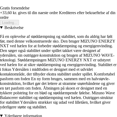
Gratis forsendelse
+33,60 kr.
gives til din naeste ordre
Krediteres efter bekraeftelse af din
ordre
Loading...
Beskrivelse
Få en oplevelse af støddæmpning og stabilitet, som du aldrig har følt
før, med denne velkonstruerede sko. Den bruger MIZUNO ENERZY
NXT ved hælen for at forbedre støddæmpning og energigenvinding.
Den søger også stabilitet under spillet takket være designet af
ydersålen, sin outrigger-konstruktion og brugen af MIZUNO WAVE-
teknologi. Støddæmpningen MIZUNO ENERZY NXT er udstyret
ved hælen for at sikre støddæmpning og energigenvinding. Stabilitet er
i fokus Ydersålen i midtfoden er designet med et udvidet
kontaktområde, der tilbyder ekstra stabilitet under spillet. Komfortabel
pasform om foden En ny form bruges, sammen med en halvstøvle-
konstruktion, hvilket gør det lettere at stramme snørebåndene og giver
en tæt pasform om foden. Åbningen på skoen er designet med en
tykkere polstring for en blød og støddæmpende følelse. Mizuno Wave
Balancerer stabilitet og støddæmpning ved hælen. Outrigger-struktur
for stabilitet Ydersålen strækker sig udad ved lilletåen, hvilket giver
yderligere støtte og stabilitet.
Yderligere information