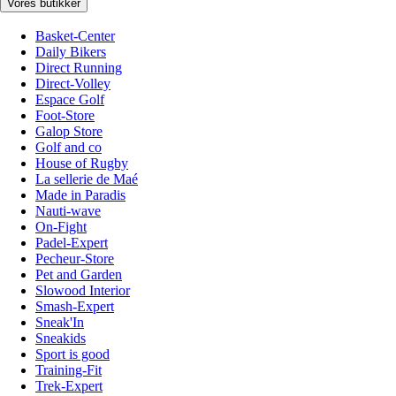
Vores butikker
Basket-Center
Daily Bikers
Direct Running
Direct-Volley
Espace Golf
Foot-Store
Galop Store
Golf and co
House of Rugby
La sellerie de Maé
Made in Paradis
Nauti-wave
On-Fight
Padel-Expert
Pecheur-Store
Pet and Garden
Slowood Interior
Smash-Expert
Sneak'In
Sneakids
Sport is good
Training-Fit
Trek-Expert