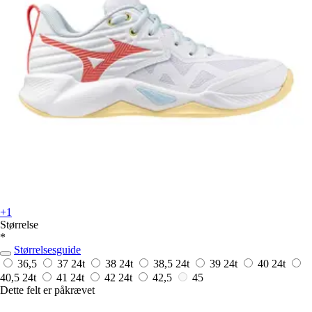
+1
Størrelse
*
Størrelsesguide
36,5
37
24t
38
24t
38,5
24t
39
24t
40
24t
40,5
24t
41
24t
42
24t
42,5
45
Dette felt er påkrævet