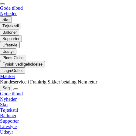
Gode tilbud
Nyheder
Sko
Tøjtekstil
Balloner
Supporter
Lifestyle
Udstyr
Plads Clubs
Fysisk vedligeholdelse
LagreOutlet
Mærker
Kundeservice i Frankrig
Sikker betaling
Nem retur
Søg
Gode tilbud
Nyheder
Sko
Tøjtekstil
Balloner
Supporter
Lifestyle
Udstyr