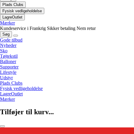
Plads Clubs
Fysisk vedligeholdelse
LagreOutlet
Mærker
Kundeservice i Frankrig
Sikker betaling
Nem retur
Søg
Gode tilbud
Nyheder
Sko
Tøjtekstil
Balloner
Supporter
Lifestyle
Udstyr
Plads Clubs
Fysisk vedligeholdelse
LagreOutlet
Mærker
Tilføjer til kurv...