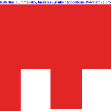
Køb dine Hummel-sko,
tasken er gratis
! Modellerne Powerstrike Pro