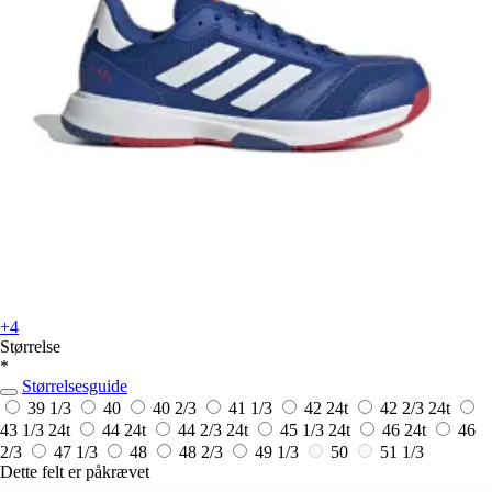
+4
Størrelse
*
Størrelsesguide
39 1/3
40
40 2/3
41 1/3
42
24t
42 2/3
24t
43 1/3
24t
44
24t
44 2/3
24t
45 1/3
24t
46
24t
46
2/3
47 1/3
48
48 2/3
49 1/3
50
51 1/3
Dette felt er påkrævet