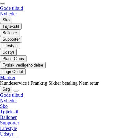
Gode tilbud
Nyheder
Sko
Tøjtekstil
Balloner
Supporter
Lifestyle
Udstyr
Plads Clubs
Fysisk vedligeholdelse
LagreOutlet
Mærker
Kundeservice i Frankrig
Sikker betaling
Nem retur
Søg
Gode tilbud
Nyheder
Sko
Tøjtekstil
Balloner
Supporter
Lifestyle
Udstyr