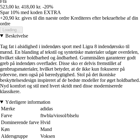
Fra
523,00 kr.
418,00 kr.
-20%
Spar 10%
med koden
EXTRA
+20,90 kr.
gives til din naeste ordre
Krediteres efter bekraeftelse af din
ordre
Loading...
Beskrivelse
Tag fat i alsidighed i indendørs sport med Ligra 8 indendørssko til
mænd. En blanding af tekstil og syntetiske materialer udgør overdelen,
hvilket sikrer holdbarhed og åndbarhed. Gummisålen garanterer godt
greb på indendørs overflader. Disse sko er delvis fremstillet af
genbrugsmaterialer, hvilket betyder, at de ikke kun fokuserer på
ydeevne, men også på bæredygtighed. Stol på det ikoniske
beskyttelsesdesign inspireret af de bedste modeller for øget holdbarhed.
Nyd komfort og stil med hvert skridt med disse moderniserede
klassikere.
Yderligere information
Mærke
adidas
Farve
ftwbla/viosol/blselu
Dominerende farve
Hvid
Køn
Mand
Aldersgruppe
Voksen