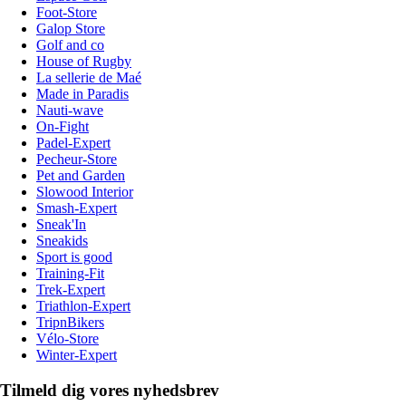
Foot-Store
Galop Store
Golf and co
House of Rugby
La sellerie de Maé
Made in Paradis
Nauti-wave
On-Fight
Padel-Expert
Pecheur-Store
Pet and Garden
Slowood Interior
Smash-Expert
Sneak'In
Sneakids
Sport is good
Training-Fit
Trek-Expert
Triathlon-Expert
TripnBikers
Vélo-Store
Winter-Expert
Tilmeld dig vores nyhedsbrev