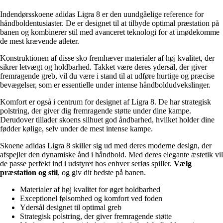
Indendørsskoene adidas Ligra 8 er den uundgåelige reference for
håndboldentusiaster. De er designet til at tilbyde optimal præstation på
banen og kombinerer stil med avanceret teknologi for at imødekomme
de mest krævende atleter.
Konstruktionen af disse sko fremhæver materialer af høj kvalitet, der
sikrer letvægt og holdbarhed. Takket være deres ydersål, der giver
fremragende greb, vil du være i stand til at udføre hurtige og præcise
bevægelser, som er essentielle under intense håndboldudvekslinger.
Komfort er også i centrum for designet af Ligra 8. De har strategisk
polstring, der giver dig fremragende støtte under dine kampe.
Derudover tillader skoens silhuet god åndbarhed, hvilket holder dine
fødder kølige, selv under de mest intense kampe.
Skoene adidas Ligra 8 skiller sig ud med deres moderne design, der
afspejler den dynamiske ånd i håndbold. Med deres elegante æstetik vil
de passe perfekt ind i udstyret hos enhver seriøs spiller.
Vælg
præstation og stil
, og giv dit bedste på banen.
Materialer af høj kvalitet for øget holdbarhed
Exceptionel følsomhed og komfort ved foden
Ydersål designet til optimal greb
Strategisk polstring, der giver fremragende støtte