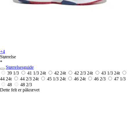
+4
Størrelse
*
Størrelsesguide
39 1/3
41 1/3
24t
42
24t
42 2/3
24t
43 1/3
24t
44
24t
44 2/3
24t
45 1/3
24t
46
24t
46 2/3
47 1/3
48
48 2/3
Dette felt er påkrævet