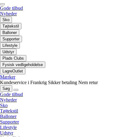
Gode tilbud
Nyheder
Sko
Tøjtekstil
Balloner
Supporter
Lifestyle
Udstyr
Plads Clubs
Fysisk vedligeholdelse
LagreOutlet
Mærker
Kundeservice i Frankrig
Sikker betaling
Nem retur
Søg
Gode tilbud
Nyheder
Sko
Tøjtekstil
Balloner
Supporter
Lifestyle
Udstyr