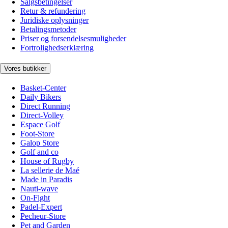
Salgsbetingelser
Retur & refundering
Juridiske oplysninger
Betalingsmetoder
Priser og forsendelsesmuligheder
Fortrolighedserklæring
Vores butikker
Basket-Center
Daily Bikers
Direct Running
Direct-Volley
Espace Golf
Foot-Store
Galop Store
Golf and co
House of Rugby
La sellerie de Maé
Made in Paradis
Nauti-wave
On-Fight
Padel-Expert
Pecheur-Store
Pet and Garden