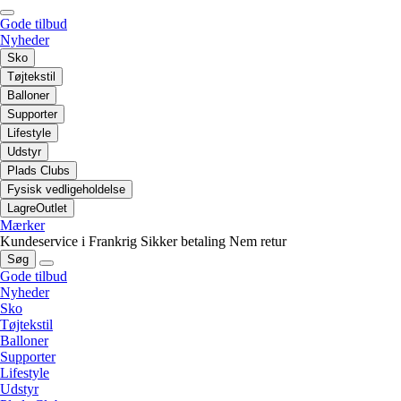
Gode tilbud
Nyheder
Sko
Tøjtekstil
Balloner
Supporter
Lifestyle
Udstyr
Plads Clubs
Fysisk vedligeholdelse
LagreOutlet
Mærker
Kundeservice i Frankrig
Sikker betaling
Nem retur
Søg
Gode tilbud
Nyheder
Sko
Tøjtekstil
Balloner
Supporter
Lifestyle
Udstyr