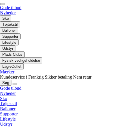
Gode tilbud
Nyheder
Sko
Tøjtekstil
Balloner
Supporter
Lifestyle
Udstyr
Plads Clubs
Fysisk vedligeholdelse
LagreOutlet
Mærker
Kundeservice i Frankrig
Sikker betaling
Nem retur
Søg
Gode tilbud
Nyheder
Sko
Tøjtekstil
Balloner
Supporter
Lifestyle
Udstyr