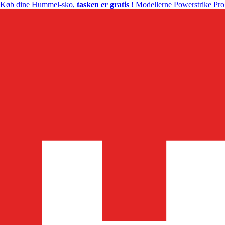
Køb dine Hummel-sko,
tasken er gratis
! Modellerne Powerstrike Pro