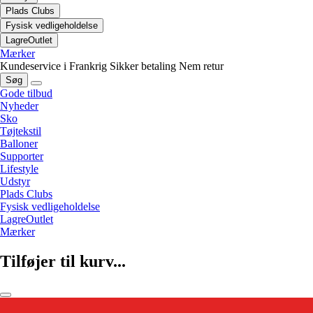
Plads Clubs
Fysisk vedligeholdelse
LagreOutlet
Mærker
Kundeservice i Frankrig
Sikker betaling
Nem retur
Søg
Gode tilbud
Nyheder
Sko
Tøjtekstil
Balloner
Supporter
Lifestyle
Udstyr
Plads Clubs
Fysisk vedligeholdelse
LagreOutlet
Mærker
Tilføjer til kurv...