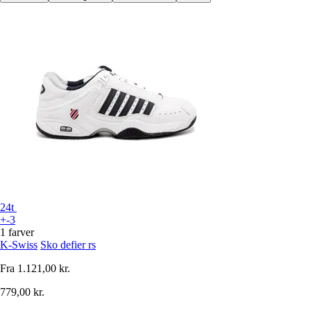
24t
+-3
1 farver
K-Swiss
Sko defier rs
Fra
1.121,00 kr.
779,00 kr.