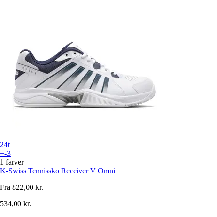
24t
+-3
1 farver
K-Swiss
Tennissko Receiver V Omni
Fra
822,00 kr.
534,00 kr.