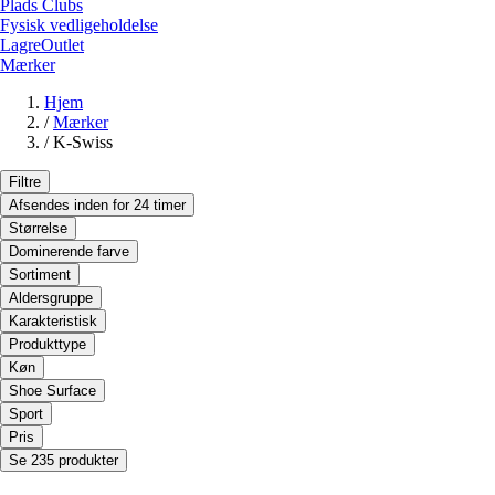
Plads Clubs
Fysisk vedligeholdelse
LagreOutlet
Mærker
Hjem
/
Mærker
/
K-Swiss
Filtre
Afsendes inden for 24 timer
Størrelse
Dominerende farve
Sortiment
Aldersgruppe
Karakteristisk
Produkttype
Køn
Shoe Surface
Sport
Pris
Se 235 produkter