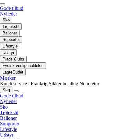
Gode tilbud
Nyheder
Sko
Tøjtekstil
Balloner
Supporter
Lifestyle
Udstyr
Plads Clubs
Fysisk vedligeholdelse
LagreOutlet
Mærker
Kundeservice i Frankrig
Sikker betaling
Nem retur
Søg
Gode tilbud
Nyheder
Sko
Tøjtekstil
Balloner
Supporter
Lifestyle
Udstyr