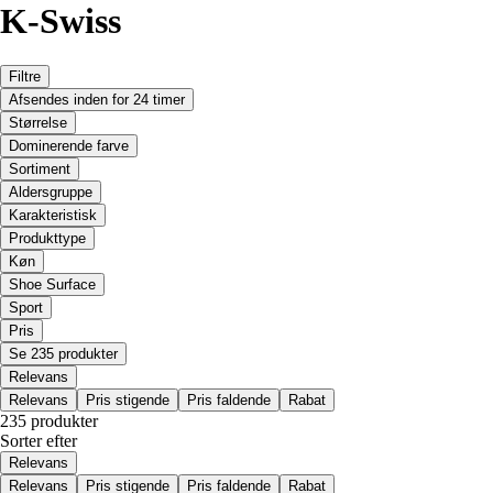
K-Swiss
Filtre
Afsendes inden for 24 timer
Størrelse
Dominerende farve
Sortiment
Aldersgruppe
Karakteristisk
Produkttype
Køn
Shoe Surface
Sport
Pris
Se 235 produkter
Relevans
Relevans
Pris stigende
Pris faldende
Rabat
235 produkter
Sorter efter
Relevans
Relevans
Pris stigende
Pris faldende
Rabat