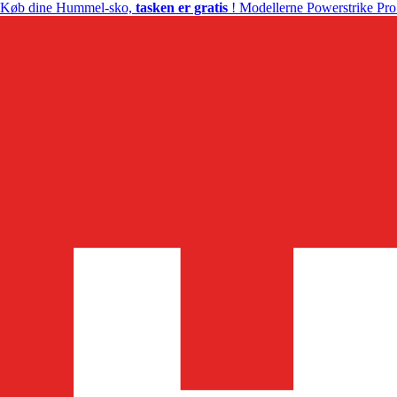
Køb dine Hummel-sko,
tasken er gratis
! Modellerne Powerstrike Pro