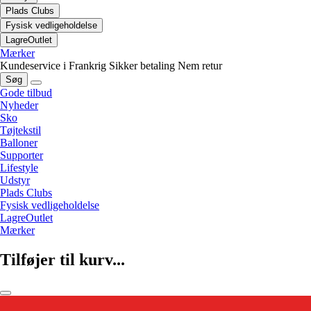
Plads Clubs
Fysisk vedligeholdelse
LagreOutlet
Mærker
Kundeservice i Frankrig
Sikker betaling
Nem retur
Søg
Gode tilbud
Nyheder
Sko
Tøjtekstil
Balloner
Supporter
Lifestyle
Udstyr
Plads Clubs
Fysisk vedligeholdelse
LagreOutlet
Mærker
Tilføjer til kurv...