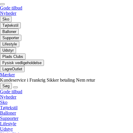
Gode tilbud
Nyheder
Sko
Tøjtekstil
Balloner
Supporter
Lifestyle
Udstyr
Plads Clubs
Fysisk vedligeholdelse
LagreOutlet
Mærker
Kundeservice i Frankrig
Sikker betaling
Nem retur
Søg
Gode tilbud
Nyheder
Sko
Tøjtekstil
Balloner
Supporter
Lifestyle
Udstyr