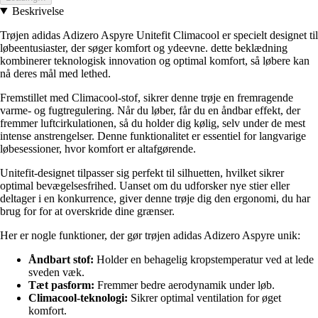
Beskrivelse
Trøjen adidas Adizero Aspyre Unitefit Climacool er specielt designet til
løbeentusiaster, der søger komfort og ydeevne. dette beklædning
kombinerer teknologisk innovation og optimal komfort, så løbere kan
nå deres mål med lethed.
Fremstillet med Climacool-stof, sikrer denne trøje en fremragende
varme- og fugtregulering. Når du løber, får du en åndbar effekt, der
fremmer luftcirkulationen, så du holder dig kølig, selv under de mest
intense anstrengelser. Denne funktionalitet er essentiel for langvarige
løbesessioner, hvor komfort er altafgørende.
Unitefit-designet tilpasser sig perfekt til silhuetten, hvilket sikrer
optimal bevægelsesfrihed. Uanset om du udforsker nye stier eller
deltager i en konkurrence, giver denne trøje dig den ergonomi, du har
brug for for at overskride dine grænser.
Her er nogle funktioner, der gør trøjen adidas Adizero Aspyre unik:
Åndbart stof:
Holder en behagelig kropstemperatur ved at lede
sveden væk.
Tæt pasform:
Fremmer bedre aerodynamik under løb.
Climacool-teknologi:
Sikrer optimal ventilation for øget
komfort.