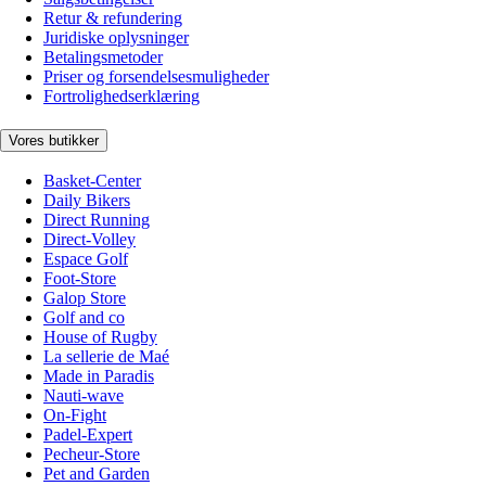
Retur & refundering
Juridiske oplysninger
Betalingsmetoder
Priser og forsendelsesmuligheder
Fortrolighedserklæring
Vores butikker
Basket-Center
Daily Bikers
Direct Running
Direct-Volley
Espace Golf
Foot-Store
Galop Store
Golf and co
House of Rugby
La sellerie de Maé
Made in Paradis
Nauti-wave
On-Fight
Padel-Expert
Pecheur-Store
Pet and Garden