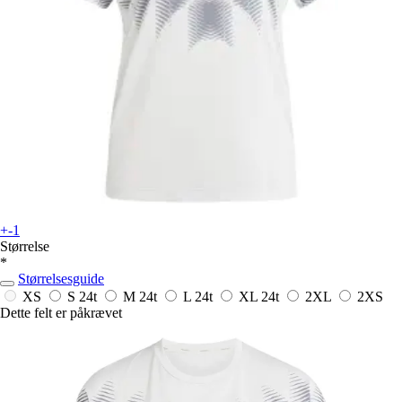
+-1
Størrelse
*
Størrelsesguide
XS
S
24t
M
24t
L
24t
XL
24t
2XL
2XS
Dette felt er påkrævet