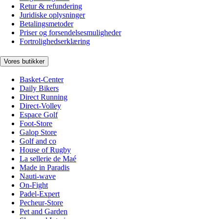
Retur & refundering
Juridiske oplysninger
Betalingsmetoder
Priser og forsendelsesmuligheder
Fortrolighedserklæring
Vores butikker
Basket-Center
Daily Bikers
Direct Running
Direct-Volley
Espace Golf
Foot-Store
Galop Store
Golf and co
House of Rugby
La sellerie de Maé
Made in Paradis
Nauti-wave
On-Fight
Padel-Expert
Pecheur-Store
Pet and Garden