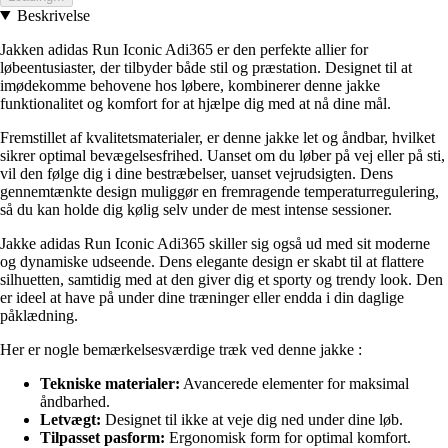
Beskrivelse
Jakken adidas Run Iconic Adi365 er den perfekte allier for
løbeentusiaster, der tilbyder både stil og præstation. Designet til at
imødekomme behovene hos løbere, kombinerer denne jakke
funktionalitet og komfort for at hjælpe dig med at nå dine mål.
Fremstillet af kvalitetsmaterialer, er denne jakke let og åndbar, hvilket
sikrer optimal bevægelsesfrihed. Uanset om du løber på vej eller på sti,
vil den følge dig i dine bestræbelser, uanset vejrudsigten. Dens
gennemtænkte design muliggør en fremragende temperaturregulering,
så du kan holde dig kølig selv under de mest intense sessioner.
Jakke adidas Run Iconic Adi365 skiller sig også ud med sit moderne
og dynamiske udseende. Dens elegante design er skabt til at flattere
silhuetten, samtidig med at den giver dig et sporty og trendy look. Den
er ideel at have på under dine træninger eller endda i din daglige
påklædning.
Her er nogle bemærkelsesværdige træk ved denne jakke :
Tekniske materialer:
Avancerede elementer for maksimal
åndbarhed.
Letvægt:
Designet til ikke at veje dig ned under dine løb.
Tilpasset pasform:
Ergonomisk form for optimal komfort.