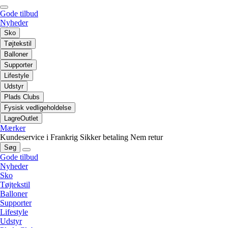
Gode tilbud
Nyheder
Sko
Tøjtekstil
Balloner
Supporter
Lifestyle
Udstyr
Plads Clubs
Fysisk vedligeholdelse
LagreOutlet
Mærker
Kundeservice i Frankrig
Sikker betaling
Nem retur
Søg
Gode tilbud
Nyheder
Sko
Tøjtekstil
Balloner
Supporter
Lifestyle
Udstyr