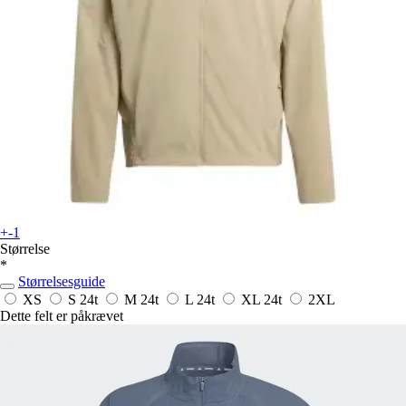
+-1
Størrelse
*
Størrelsesguide
XS
S
24t
M
24t
L
24t
XL
24t
2XL
Dette felt er påkrævet