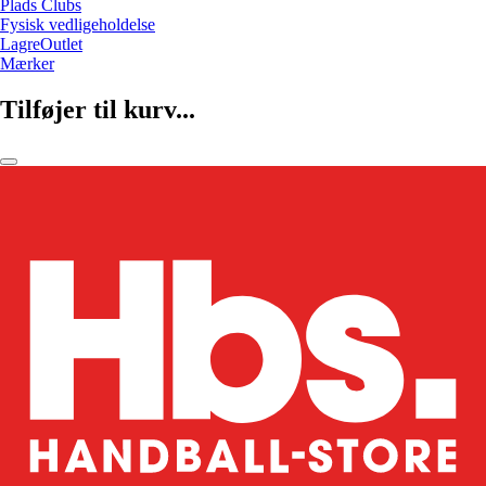
Plads Clubs
Fysisk vedligeholdelse
LagreOutlet
Mærker
Tilføjer til kurv...