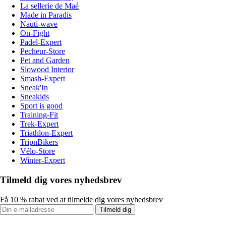
La sellerie de Maé
Made in Paradis
Nauti-wave
On-Fight
Padel-Expert
Pecheur-Store
Pet and Garden
Slowood Interior
Smash-Expert
Sneak'In
Sneakids
Sport is good
Training-Fit
Trek-Expert
Triathlon-Expert
TripnBikers
Vélo-Store
Winter-Expert
Tilmeld dig vores nyhedsbrev
Få 10 % rabat ved at tilmelde dig vores nyhedsbrev
Tilmeld dig