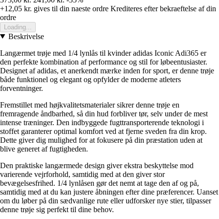
+12,05 kr.
gives til din naeste ordre
Krediteres efter bekraeftelse af din
ordre
Loading...
Beskrivelse
Langærmet trøje med 1/4 lynlås til kvinder adidas Iconic Adi365 er
den perfekte kombination af performance og stil for løbeentusiaster.
Designet af adidas, et anerkendt mærke inden for sport, er denne trøje
både funktionel og elegant og opfylder de moderne atleters
forventninger.
Fremstillet med højkvalitetsmaterialer sikrer denne trøje en
fremragende åndbarhed, så din hud forbliver tør, selv under de mest
intense træninger. Den indbyggede fugttransporterende teknologi i
stoffet garanterer optimal komfort ved at fjerne sveden fra din krop.
Dette giver dig mulighed for at fokusere på din præstation uden at
blive generet af fugtigheden.
Den praktiske langærmede design giver ekstra beskyttelse mod
varierende vejrforhold, samtidig med at den giver stor
bevægelsesfrihed. 1/4 lynlåsen gør det nemt at tage den af og på,
samtidig med at du kan justere åbningen efter dine præferencer. Uanset
om du løber på din sædvanlige rute eller udforsker nye stier, tilpasser
denne trøje sig perfekt til dine behov.