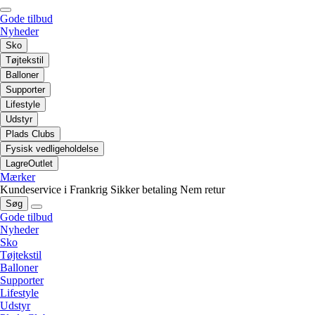
Gode tilbud
Nyheder
Sko
Tøjtekstil
Balloner
Supporter
Lifestyle
Udstyr
Plads Clubs
Fysisk vedligeholdelse
LagreOutlet
Mærker
Kundeservice i Frankrig
Sikker betaling
Nem retur
Søg
Gode tilbud
Nyheder
Sko
Tøjtekstil
Balloner
Supporter
Lifestyle
Udstyr