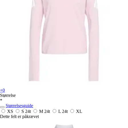
+0
Størrelse
*
Størrelsesguide
XS
S
24t
M
24t
L
24t
XL
Dette felt er påkrævet