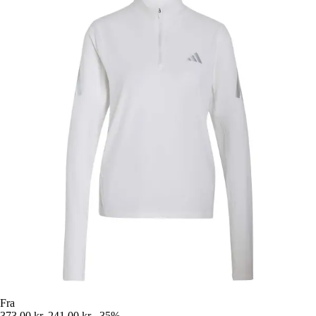
Fra
373,00 kr.
241,00 kr.
-35%