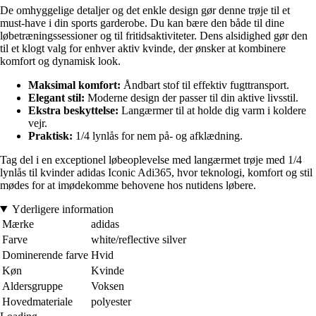
De omhyggelige detaljer og det enkle design gør denne trøje til et
must-have i din sports garderobe. Du kan bære den både til dine
løbetræningssessioner og til fritidsaktiviteter. Dens alsidighed gør den
til et klogt valg for enhver aktiv kvinde, der ønsker at kombinere
komfort og dynamisk look.
Maksimal komfort:
Åndbart stof til effektiv fugttransport.
Elegant stil:
Moderne design der passer til din aktive livsstil.
Ekstra beskyttelse:
Langærmer til at holde dig varm i koldere
vejr.
Praktisk:
1/4 lynlås for nem på- og afklædning.
Tag del i en exceptionel løbeoplevelse med langærmet trøje med 1/4
lynlås til kvinder adidas Iconic Adi365, hvor teknologi, komfort og stil
mødes for at imødekomme behovene hos nutidens løbere.
Yderligere information
Mærke
adidas
Farve
white/reflective silver
Dominerende farve
Hvid
Køn
Kvinde
Aldersgruppe
Voksen
Hovedmateriale
polyester