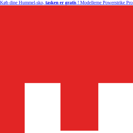
Køb dine Hummel-sko,
tasken er gratis
! Modellerne Powerstrike Pro