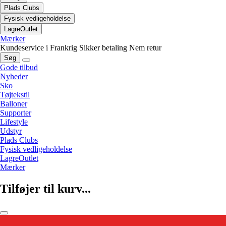
Plads Clubs
Fysisk vedligeholdelse
LagreOutlet
Mærker
Kundeservice i Frankrig
Sikker betaling
Nem retur
Søg
Gode tilbud
Nyheder
Sko
Tøjtekstil
Balloner
Supporter
Lifestyle
Udstyr
Plads Clubs
Fysisk vedligeholdelse
LagreOutlet
Mærker
Tilføjer til kurv...