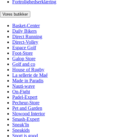
Fortrolighedserklæring
Vores butikker
Basket-Center
Daily Bikers
Direct Running
Direct-Volley
Espace Golf
Foot-Store
Galop Store
Golf and co
House of Rugby
La sellerie de Maé
Made in Paradis
Nauti-wave
On-Fight
Padel-Expert
Pecheur-Store
Pet and Garden
Slowood Interior
Smash-Expert
Sneak'In
Sneakids
Sport is good