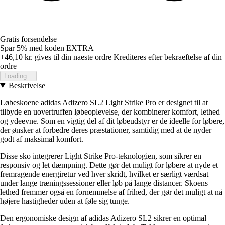
Gratis forsendelse
Spar 5%
med koden
EXTRA
+46,10 kr.
gives til din naeste ordre
Krediteres efter bekraeftelse af din
ordre
Loading...
Beskrivelse
Løbeskoene adidas Adizero SL2 Light Strike Pro er designet til at
tilbyde en uovertruffen løbeoplevelse, der kombinerer komfort, lethed
og ydeevne. Som en vigtig del af dit løbeudstyr er de ideelle for løbere,
der ønsker at forbedre deres præstationer, samtidig med at de nyder
godt af maksimal komfort.
Disse sko integrerer Light Strike Pro-teknologien, som sikrer en
responsiv og let dæmpning. Dette gør det muligt for løbere at nyde et
fremragende energiretur ved hver skridt, hvilket er særligt værdsat
under lange træningssessioner eller løb på lange distancer. Skoens
lethed fremmer også en fornemmelse af frihed, der gør det muligt at nå
højere hastigheder uden at føle sig tunge.
Den ergonomiske design af adidas Adizero SL2 sikrer en optimal