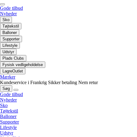
Gode tilbud
Nyheder
Sko
Tøjtekstil
Balloner
Supporter
Lifestyle
Udstyr
Plads Clubs
Fysisk vedligeholdelse
LagreOutlet
Mærker
Kundeservice i Frankrig
Sikker betaling
Nem retur
Søg
Gode tilbud
Nyheder
Sko
Tøjtekstil
Balloner
Supporter
Lifestyle
Udstyr