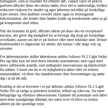
fodsupport, som er essentiel for effektiv løb. Takket være en præcis
pasform tilbyder disse sko ekstra støtte, hvor det er nødvendigt, hvilket
reducerer risikoen for skader og øger løberens selvtillid på forskellige
typer terræn. Den åndbare overdel sikrer også en fremragende
luftcirkulation, der holder dine fødder kolde og komfortable uden at gå
på kompromis med stilen.
Når det kommer til greb, tilbyder sålene på disse sko en exceptionel
traction, der giver dig mulighed for at bevæge dig trygt på forskellige
overflader, uanset om det er på fortove eller mere tekniske stier. Denne
funktionalitet er afgørende for atleter, der træner i alle slags vejr og
sæsoner.
For løbeentusiaster skiller løbeskoene adidas Adizero SL2 Light Strike
Pro sig ikke kun ud med deres tekniske præstationer, men også med
deres raffinerede æstetik, som indkapsler innovationen og håndværket
fra adidas. Uanset om du er en lejlighedsvis løber eller en erfaren
maratonløber, vil disse sko imødekomme dine forventninger og støtte
dig i at nå dit mål.
Endelig er det at investere i et par løbesko adidas Adizero SL2 Light
Strike Pro at vælge at prioritere komfort, lethed og ydeevne, for mere
behagelige og effektive løbesessioner. Optimér dit potentiale som løber
med dette uundgåelige tilbehør, der uden tvivl vil blive en trofast
allieret på din sportslige rejse.