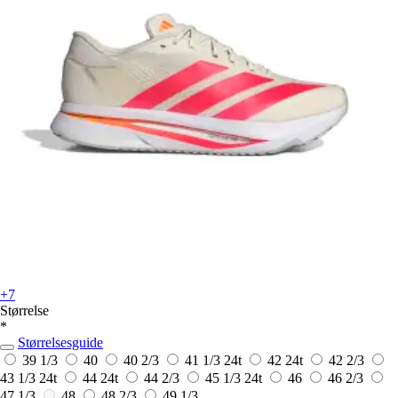
+7
Størrelse
*
Størrelsesguide
39 1/3
40
40 2/3
41 1/3
24t
42
24t
42 2/3
43 1/3
24t
44
24t
44 2/3
45 1/3
24t
46
46 2/3
47 1/3
48
48 2/3
49 1/3