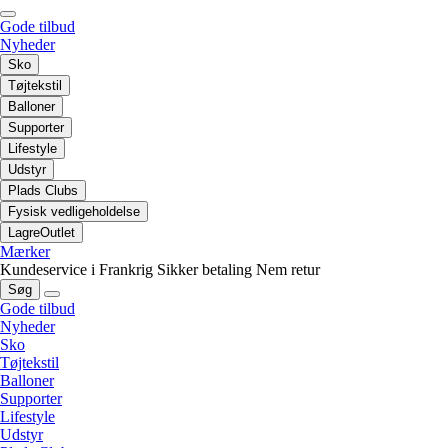
Gode tilbud
Nyheder
Sko
Tøjtekstil
Balloner
Supporter
Lifestyle
Udstyr
Plads Clubs
Fysisk vedligeholdelse
LagreOutlet
Mærker
Kundeservice i Frankrig
Sikker betaling
Nem retur
Søg
Gode tilbud
Nyheder
Sko
Tøjtekstil
Balloner
Supporter
Lifestyle
Udstyr