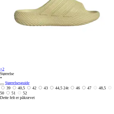
+2
Størrelse
*
Størrelsesguide
39
40,5
42
43
44,5
24t
46
47
48,5
50
51
52
Dette felt er påkrævet