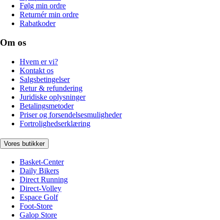
Følg min ordre
Returnér min ordre
Rabatkoder
Om os
Hvem er vi?
Kontakt os
Salgsbetingelser
Retur & refundering
Juridiske oplysninger
Betalingsmetoder
Priser og forsendelsesmuligheder
Fortrolighedserklæring
Vores butikker
Basket-Center
Daily Bikers
Direct Running
Direct-Volley
Espace Golf
Foot-Store
Galop Store