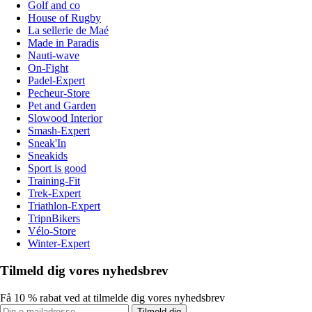
Golf and co
House of Rugby
La sellerie de Maé
Made in Paradis
Nauti-wave
On-Fight
Padel-Expert
Pecheur-Store
Pet and Garden
Slowood Interior
Smash-Expert
Sneak'In
Sneakids
Sport is good
Training-Fit
Trek-Expert
Triathlon-Expert
TripnBikers
Vélo-Store
Winter-Expert
Tilmeld dig vores nyhedsbrev
Få 10 % rabat ved at tilmelde dig vores nyhedsbrev
Tilmeld dig