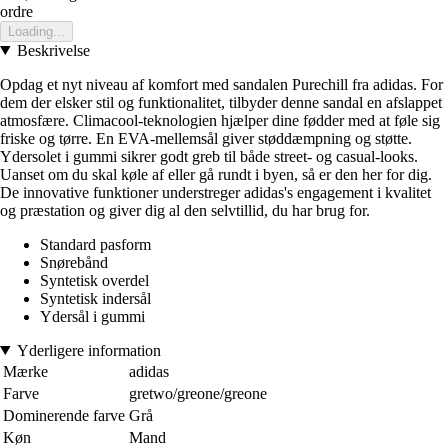
ordre
Loading...
Beskrivelse
Opdag et nyt niveau af komfort med sandalen Purechill fra adidas. For
dem der elsker stil og funktionalitet, tilbyder denne sandal en afslappet
atmosfære. Climacool-teknologien hjælper dine fødder med at føle sig
friske og tørre. En EVA-mellemsål giver støddæmpning og støtte.
Ydersolet i gummi sikrer godt greb til både street- og casual-looks.
Uanset om du skal køle af eller gå rundt i byen, så er den her for dig.
De innovative funktioner understreger adidas's engagement i kvalitet
og præstation og giver dig al den selvtillid, du har brug for.
Standard pasform
Snørebånd
Syntetisk overdel
Syntetisk indersål
Ydersål i gummi
Yderligere information
Mærke
adidas
Farve
gretwo/greone/greone
Dominerende farve
Grå
Køn
Mand