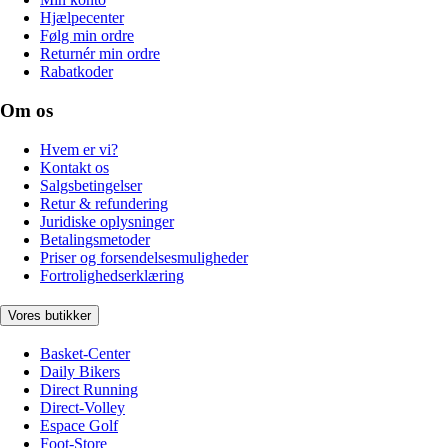
Hjælpecenter
Følg min ordre
Returnér min ordre
Rabatkoder
Om os
Hvem er vi?
Kontakt os
Salgsbetingelser
Retur & refundering
Juridiske oplysninger
Betalingsmetoder
Priser og forsendelsesmuligheder
Fortrolighedserklæring
Vores butikker
Basket-Center
Daily Bikers
Direct Running
Direct-Volley
Espace Golf
Foot-Store