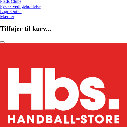
Plads Clubs
Fysisk vedligeholdelse
LagreOutlet
Mærker
Tilføjer til kurv...