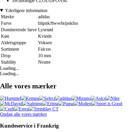
Technologie CLOUDFOAM.
Yderligere information
Mærke
adidas
Farve
blipnk/ftwwht/pnkfus
Dominerende farve
Lyserød
Køn
Kvinde
Aldersgruppe
Voksen
Sortiment
Falcon
Drop
10 mm
Stability
Neutre
Loading...
Loading...
Alle vores mærker
Opdag alle vores mærker
Kundeservice i Frankrig