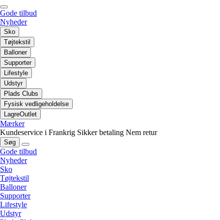
Gode tilbud
Nyheder
Sko
Tøjtekstil
Balloner
Supporter
Lifestyle
Udstyr
Plads Clubs
Fysisk vedligeholdelse
LagreOutlet
Mærker
Kundeservice i Frankrig
Sikker betaling
Nem retur
Søg
Gode tilbud
Nyheder
Sko
Tøjtekstil
Balloner
Supporter
Lifestyle
Udstyr