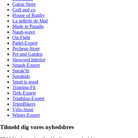
Galop Store
Golf and co
House of Rugby
La sellerie de Maé
Made in Paradis
Nauti-wave
On-Fight
Padel-Expert
Pecheur-Store
Pet and Garden
Slowood Interior
Smash-Expert
Sneak'In
Sneakids
Sport is good
Training-Fit
Trek-Expert
Triathlon-Expert
TripnBikers
Vélo-Store
Winter-Expert
Tilmeld dig vores nyhedsbrev