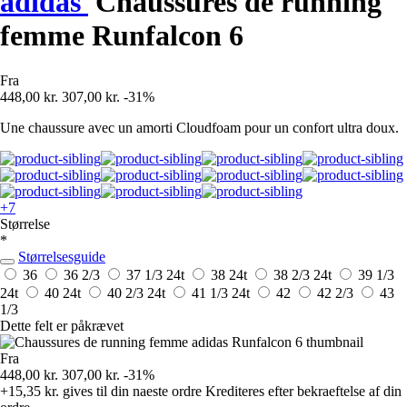
adidas
Chaussures de running
femme Runfalcon 6
Fra
448,00 kr.
307,00 kr.
-31%
Une chaussure avec un amorti Cloudfoam pour un confort ultra doux.
+7
Størrelse
*
Størrelsesguide
36
36 2/3
37 1/3
24t
38
24t
38 2/3
24t
39 1/3
24t
40
24t
40 2/3
24t
41 1/3
24t
42
42 2/3
43
1/3
Dette felt er påkrævet
Fra
448,00 kr.
307,00 kr.
-31%
+15,35 kr.
gives til din naeste ordre
Krediteres efter bekraeftelse af din