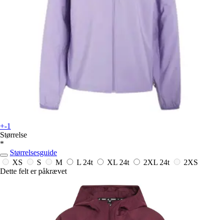
+-1
Størrelse
*
Størrelsesguide
XS
S
M
L
24t
XL
24t
2XL
24t
2XS
Dette felt er påkrævet