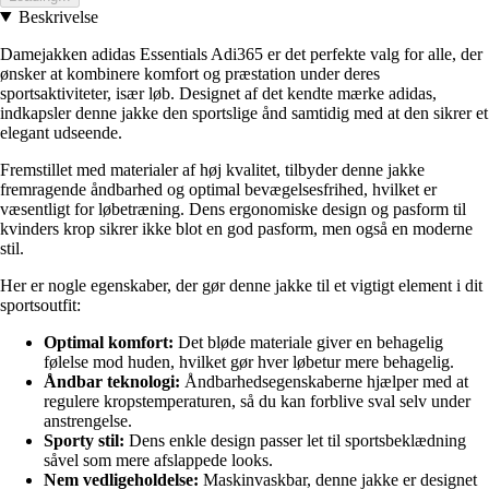
Beskrivelse
Damejakken adidas Essentials Adi365 er det perfekte valg for alle, der
ønsker at kombinere komfort og præstation under deres
sportsaktiviteter, især løb. Designet af det kendte mærke adidas,
indkapsler denne jakke den sportslige ånd samtidig med at den sikrer et
elegant udseende.
Fremstillet med materialer af høj kvalitet, tilbyder denne jakke
fremragende åndbarhed og optimal bevægelsesfrihed, hvilket er
væsentligt for løbetræning. Dens ergonomiske design og pasform til
kvinders krop sikrer ikke blot en god pasform, men også en moderne
stil.
Her er nogle egenskaber, der gør denne jakke til et vigtigt element i dit
sportsoutfit:
Optimal komfort:
Det bløde materiale giver en behagelig
følelse mod huden, hvilket gør hver løbetur mere behagelig.
Åndbar teknologi:
Åndbarhedsegenskaberne hjælper med at
regulere kropstemperaturen, så du kan forblive sval selv under
anstrengelse.
Sporty stil:
Dens enkle design passer let til sportsbeklædning
såvel som mere afslappede looks.
Nem vedligeholdelse:
Maskinvaskbar, denne jakke er designet