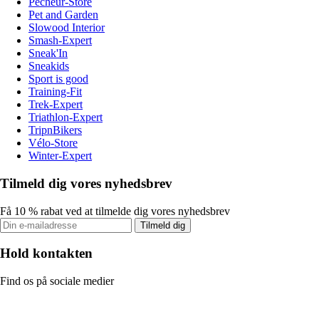
Pecheur-Store
Pet and Garden
Slowood Interior
Smash-Expert
Sneak'In
Sneakids
Sport is good
Training-Fit
Trek-Expert
Triathlon-Expert
TripnBikers
Vélo-Store
Winter-Expert
Tilmeld dig vores nyhedsbrev
Få 10 % rabat ved at tilmelde dig vores nyhedsbrev
Tilmeld dig
Hold kontakten
Find os på sociale medier