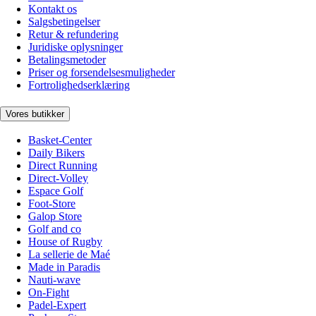
Kontakt os
Salgsbetingelser
Retur & refundering
Juridiske oplysninger
Betalingsmetoder
Priser og forsendelsesmuligheder
Fortrolighedserklæring
Vores butikker
Basket-Center
Daily Bikers
Direct Running
Direct-Volley
Espace Golf
Foot-Store
Galop Store
Golf and co
House of Rugby
La sellerie de Maé
Made in Paradis
Nauti-wave
On-Fight
Padel-Expert