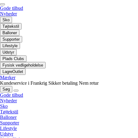
Gode tilbud
Nyheder
Sko
Tøjtekstil
Balloner
Supporter
Lifestyle
Udstyr
Plads Clubs
Fysisk vedligeholdelse
LagreOutlet
Mærker
Kundeservice i Frankrig
Sikker betaling
Nem retur
Søg
Gode tilbud
Nyheder
Sko
Tøjtekstil
Balloner
Supporter
Lifestyle
Udstyr