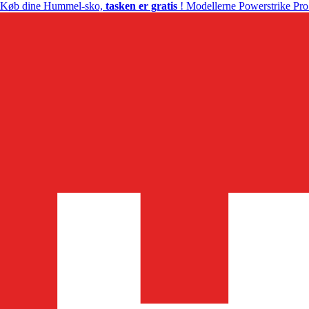
Køb dine Hummel-sko,
tasken er gratis
! Modellerne Powerstrike Pro