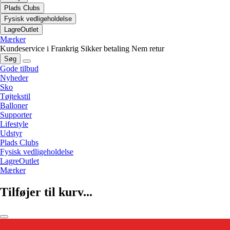
Plads Clubs
Fysisk vedligeholdelse
LagreOutlet
Mærker
Kundeservice i Frankrig
Sikker betaling
Nem retur
Søg
Gode tilbud
Nyheder
Sko
Tøjtekstil
Balloner
Supporter
Lifestyle
Udstyr
Plads Clubs
Fysisk vedligeholdelse
LagreOutlet
Mærker
Tilføjer til kurv...