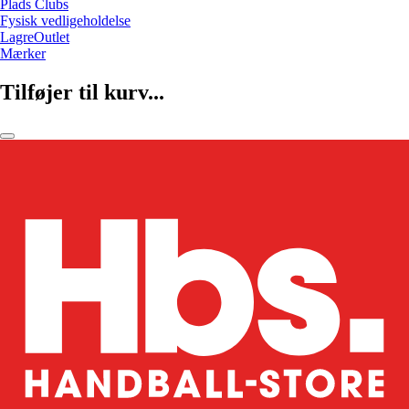
Plads Clubs
Fysisk vedligeholdelse
LagreOutlet
Mærker
Tilføjer til kurv...