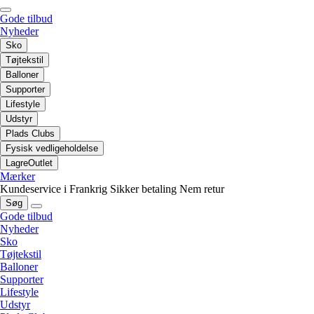
Gode tilbud
Nyheder
Sko
Tøjtekstil
Balloner
Supporter
Lifestyle
Udstyr
Plads Clubs
Fysisk vedligeholdelse
LagreOutlet
Mærker
Kundeservice i Frankrig
Sikker betaling
Nem retur
Søg
Gode tilbud
Nyheder
Sko
Tøjtekstil
Balloner
Supporter
Lifestyle
Udstyr