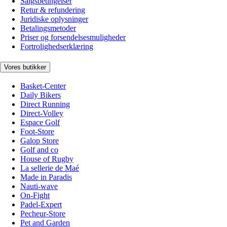
Salgsbetingelser
Retur & refundering
Juridiske oplysninger
Betalingsmetoder
Priser og forsendelsesmuligheder
Fortrolighedserklæring
Vores butikker
Basket-Center
Daily Bikers
Direct Running
Direct-Volley
Espace Golf
Foot-Store
Galop Store
Golf and co
House of Rugby
La sellerie de Maé
Made in Paradis
Nauti-wave
On-Fight
Padel-Expert
Pecheur-Store
Pet and Garden