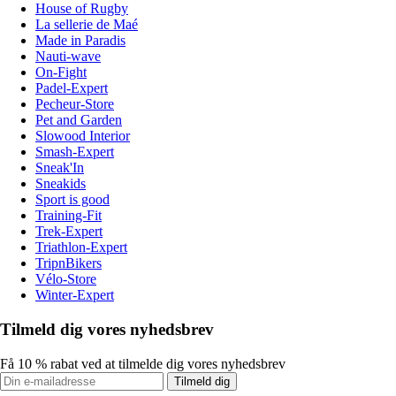
House of Rugby
La sellerie de Maé
Made in Paradis
Nauti-wave
On-Fight
Padel-Expert
Pecheur-Store
Pet and Garden
Slowood Interior
Smash-Expert
Sneak'In
Sneakids
Sport is good
Training-Fit
Trek-Expert
Triathlon-Expert
TripnBikers
Vélo-Store
Winter-Expert
Tilmeld dig vores nyhedsbrev
Få 10 % rabat ved at tilmelde dig vores nyhedsbrev
Tilmeld dig