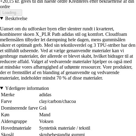
+20,15 kr.
gives til din naeste ordre
Krediteres efter bekraeftelse af din
ordre
Loading...
Beskrivelse
Uanset om du udforsker byen eller slentrer rundt i kvarteret,
kombinerer skoen X_PLR Path adidas stil og komfort. Cloudfoam
mellemsålen tilbyder let dæmpning hele dagen, mens gummisålen
sikrer et optimalt greb. Med sin tekstiloverdel og 3 TPU-striber har den
et stilfuldt udseende. Ved at vælge genanvendte materialer kan vi
genbruge materialer, der allerede er blevet skabt, hvilket bidrager til at
reducere affald. Valget af vedvarende materialer hjælper os også med
at mindske vores afhængighed af udtømte ressourcer. Vore produkter,
der er fremstillet af en blanding af genanvendte og vedvarende
materialer, indeholder mindst 70 % af disse materialer.
Yderligere information
Mærke
adidas
Farve
clay/carbon/chacoa
Dominerende farve
Grå
Køn
Mand
Aldersgruppe
Voksen
Hovedmateriale
Syntetisk materiale / tekstil
Skosål
skrubebestandig gummi