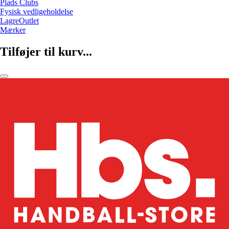
Plads Clubs
Fysisk vedligeholdelse
LagreOutlet
Mærker
Tilføjer til kurv...