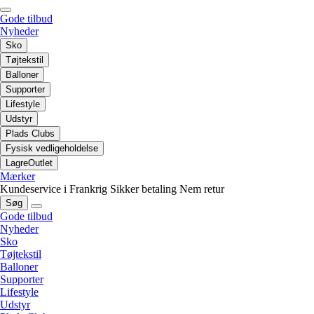
Gode tilbud
Nyheder
Sko
Tøjtekstil
Balloner
Supporter
Lifestyle
Udstyr
Plads Clubs
Fysisk vedligeholdelse
LagreOutlet
Mærker
Kundeservice i Frankrig
Sikker betaling
Nem retur
Søg
Gode tilbud
Nyheder
Sko
Tøjtekstil
Balloner
Supporter
Lifestyle
Udstyr