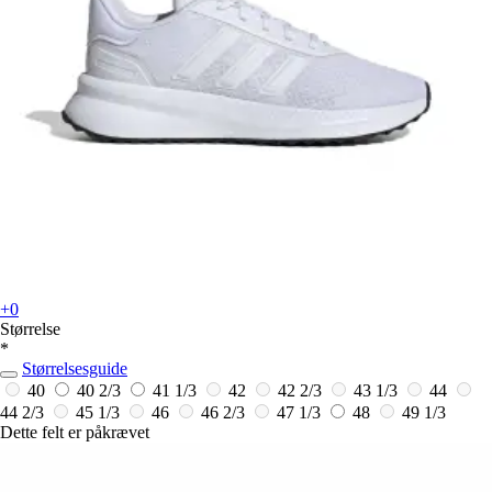
+0
Størrelse
*
Størrelsesguide
40
40 2/3
41 1/3
42
42 2/3
43 1/3
44
44 2/3
45 1/3
46
46 2/3
47 1/3
48
49 1/3
Dette felt er påkrævet