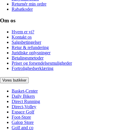
Returnér min ordre
Rabatkoder
Om os
Hvem er vi?
Kontakt os
Salgsbetingelser
Retur & refundering
Juridiske oplysninger
Betalingsmetoder
Priser og forsendelsesmuligheder
Fortrolighedserklæring
Vores butikker
Basket-Center
Daily Bikers
Direct Running
Direct-Volley
Espace Golf
Foot-Store
Galop Store
Golf and co