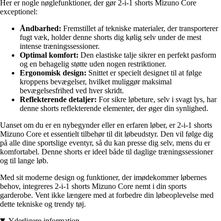
Her er nogle nøglefunktioner, der gør 2-i-1 shorts Mizuno Core
exceptionel:
Åndbarhed:
Fremstillet af tekniske materialer, der transporterer
fugt væk, holder denne shorts dig kølig selv under de mest
intense træningssessioner.
Optimal komfort:
Den elastiske talje sikrer en perfekt pasform
og en behagelig støtte uden nogen restriktioner.
Ergonomisk design:
Snittet er specielt designet til at følge
kroppens bevægelser, hvilket muliggør maksimal
bevægelsesfrihed ved hver skridt.
Reflekterende detaljer:
For sikre løbeture, selv i svagt lys, har
denne shorts reflekterende elementer, der øger din synlighed.
Uanset om du er en nybegynder eller en erfaren løber, er 2-i-1 shorts
Mizuno Core et essentielt tilbehør til dit løbeudstyr. Den vil følge dig
på alle dine sportslige eventyr, så du kan presse dig selv, mens du er
komfortabel. Denne shorts er ideel både til daglige træningssessioner
og til lange løb.
Med sit moderne design og funktioner, der imødekommer løbernes
behov, integreres 2-i-1 shorts Mizuno Core nemt i din sports
garderobe. Vent ikke længere med at forbedre din løbeoplevelse med
dette tekniske og trendy tøj.
Yderligere information