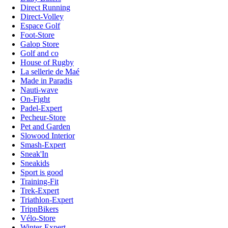
Direct Running
Direct-Volley
Espace Golf
Foot-Store
Galop Store
Golf and co
House of Rugby
La sellerie de Maé
Made in Paradis
Nauti-wave
On-Fight
Padel-Expert
Pecheur-Store
Pet and Garden
Slowood Interior
Smash-Expert
Sneak'In
Sneakids
Sport is good
Training-Fit
Trek-Expert
Triathlon-Expert
TripnBikers
Vélo-Store
Winter-Expert