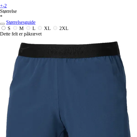
+-2
Størrelse
*
Størrelsesguide
S
M
L
XL
2XL
Dette felt er påkrævet