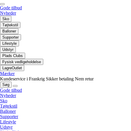
Gode tilbud
Nyheder
Sko
Tøjtekstil
Balloner
Supporter
Lifestyle
Udstyr
Plads Clubs
Fysisk vedligeholdelse
LagreOutlet
Mærker
Kundeservice i Frankrig
Sikker betaling
Nem retur
Søg
Gode tilbud
Nyheder
Sko
Tøjtekstil
Balloner
Supporter
Lifestyle
Udstyr