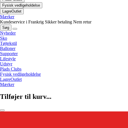
Fysisk vedligeholdelse
LagreOutlet
Mærker
Kundeservice i Frankrig
Sikker betaling
Nem retur
Søg
Nyheder
Sko
Tøjtekstil
Balloner
Supporter
Lifestyle
Udstyr
Plads Clubs
Fysisk vedligeholdelse
LagreOutlet
Mærker
Tilføjer til kurv...