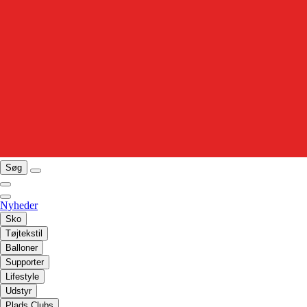
Søg
Nyheder
Sko
Tøjtekstil
Balloner
Supporter
Lifestyle
Udstyr
Plads Clubs