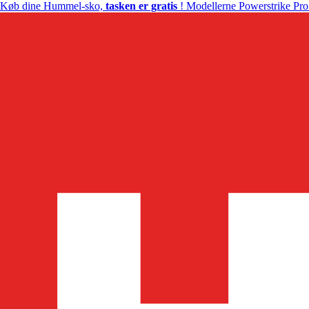
Køb dine Hummel-sko,
tasken er gratis
! Modellerne Powerstrike Pro