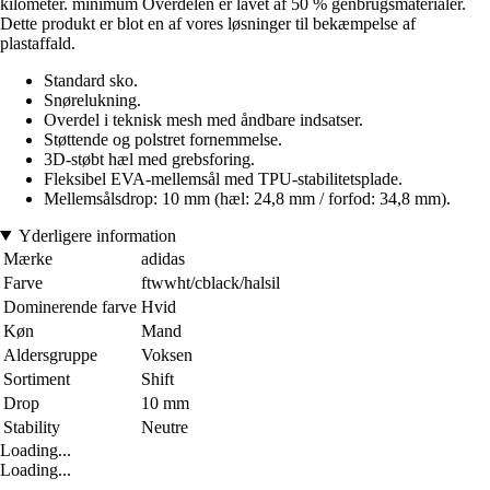
kilometer. minimum Overdelen er lavet af 50 % genbrugsmaterialer.
Dette produkt er blot en af vores løsninger til bekæmpelse af
plastaffald.
Standard sko.
Snørelukning.
Overdel i teknisk mesh med åndbare indsatser.
Støttende og polstret fornemmelse.
3D-støbt hæl med grebsforing.
Fleksibel EVA-mellemsål med TPU-stabilitetsplade.
Mellemsålsdrop: 10 mm (hæl: 24,8 mm / forfod: 34,8 mm).
Yderligere information
Mærke
adidas
Farve
ftwwht/cblack/halsil
Dominerende farve
Hvid
Køn
Mand
Aldersgruppe
Voksen
Sortiment
Shift
Drop
10 mm
Stability
Neutre
Loading...
Loading...