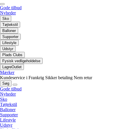
Gode tilbud
Nyheder
Sko
Tøjtekstil
Balloner
Supporter
Lifestyle
Udstyr
Plads Clubs
Fysisk vedligeholdelse
LagreOutlet
Mærker
Kundeservice i Frankrig
Sikker betaling
Nem retur
Søg
Gode tilbud
Nyheder
Sko
Tøjtekstil
Balloner
Supporter
Lifestyle
Udstyr