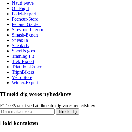
Nauti-wave
On-Fight
Padel-Expert
Pecheur-Store
Pet and Garden
Slowood Interior
Smash-Expert
Sneak'In
Sneakids
Sport is good
Training-Fit
Trek-Expert
Triathlon-Expert
TripnBikers
Vélo-Store
Winter-Expert
Tilmeld dig vores nyhedsbrev
Få 10 % rabat ved at tilmelde dig vores nyhedsbrev
Tilmeld dig
Hold kontakten