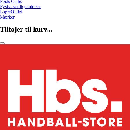
Plads Clubs
Fysisk vedligeholdelse
LagreOutlet
Mærker
Tilføjer til kurv...