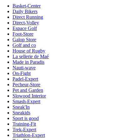
Basket-Center
Daily Bikers
Direct Running
Direct-Volley
Espace Golf
Foot-Store
Galop Store
Golf and co
House of Rugby
La sellerie de Maé
Made in Paradis
Nauti-wave
On-Fight
Padel-Expert
Pecheur-Store
Pet and Garden
Slowood Interior
Smash-Expert
Sneak'In
Sneakids
Sport is good
Training-Fit
Trek-Expert
Triathlon-Expert