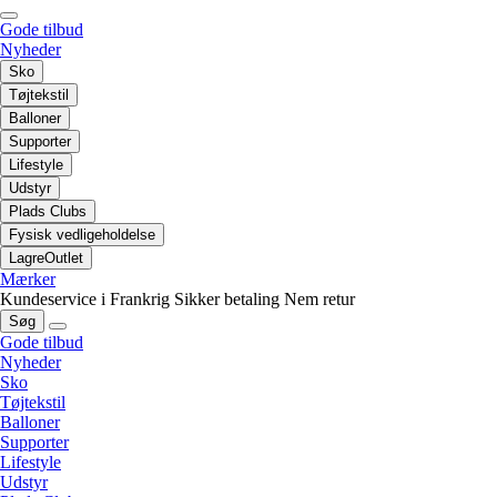
Gode tilbud
Nyheder
Sko
Tøjtekstil
Balloner
Supporter
Lifestyle
Udstyr
Plads Clubs
Fysisk vedligeholdelse
LagreOutlet
Mærker
Kundeservice i Frankrig
Sikker betaling
Nem retur
Søg
Gode tilbud
Nyheder
Sko
Tøjtekstil
Balloner
Supporter
Lifestyle
Udstyr