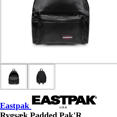
Eastpak
Rygsæk Padded Pak'R