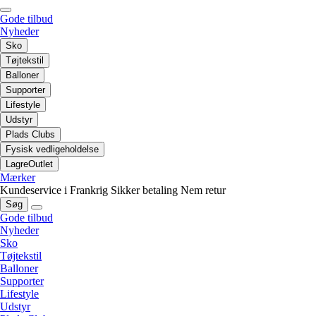
Gode tilbud
Nyheder
Sko
Tøjtekstil
Balloner
Supporter
Lifestyle
Udstyr
Plads Clubs
Fysisk vedligeholdelse
LagreOutlet
Mærker
Kundeservice i Frankrig
Sikker betaling
Nem retur
Søg
Gode tilbud
Nyheder
Sko
Tøjtekstil
Balloner
Supporter
Lifestyle
Udstyr