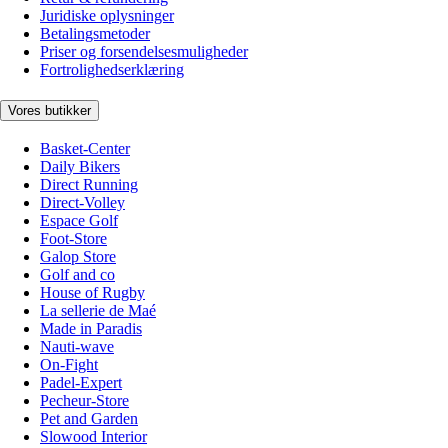
Juridiske oplysninger
Betalingsmetoder
Priser og forsendelsesmuligheder
Fortrolighedserklæring
Vores butikker
Basket-Center
Daily Bikers
Direct Running
Direct-Volley
Espace Golf
Foot-Store
Galop Store
Golf and co
House of Rugby
La sellerie de Maé
Made in Paradis
Nauti-wave
On-Fight
Padel-Expert
Pecheur-Store
Pet and Garden
Slowood Interior