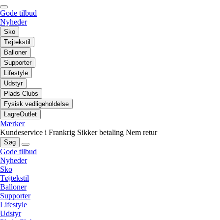
Gode tilbud
Nyheder
Sko
Tøjtekstil
Balloner
Supporter
Lifestyle
Udstyr
Plads Clubs
Fysisk vedligeholdelse
LagreOutlet
Mærker
Kundeservice i Frankrig
Sikker betaling
Nem retur
Søg
Gode tilbud
Nyheder
Sko
Tøjtekstil
Balloner
Supporter
Lifestyle
Udstyr