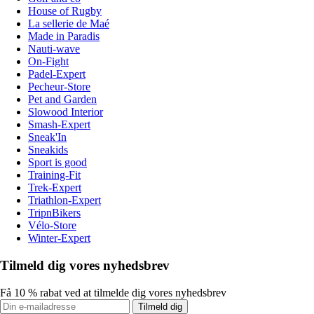
House of Rugby
La sellerie de Maé
Made in Paradis
Nauti-wave
On-Fight
Padel-Expert
Pecheur-Store
Pet and Garden
Slowood Interior
Smash-Expert
Sneak'In
Sneakids
Sport is good
Training-Fit
Trek-Expert
Triathlon-Expert
TripnBikers
Vélo-Store
Winter-Expert
Tilmeld dig vores nyhedsbrev
Få 10 % rabat ved at tilmelde dig vores nyhedsbrev
Tilmeld dig