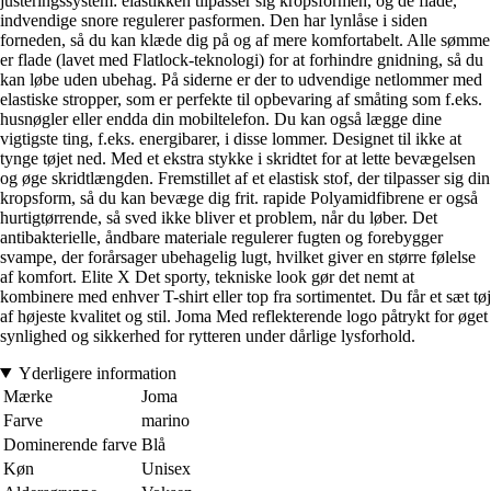
justeringssystem: elastikken tilpasser sig kropsformen, og de flade,
indvendige snore regulerer pasformen. Den har lynlåse i siden
forneden, så du kan klæde dig på og af mere komfortabelt. Alle sømme
er flade (lavet med Flatlock-teknologi) for at forhindre gnidning, så du
kan løbe uden ubehag. På siderne er der to udvendige netlommer med
elastiske stropper, som er perfekte til opbevaring af småting som f.eks.
husnøgler eller endda din mobiltelefon. Du kan også lægge dine
vigtigste ting, f.eks. energibarer, i disse lommer. Designet til ikke at
tynge tøjet ned. Med et ekstra stykke i skridtet for at lette bevægelsen
og øge skridtlængden. Fremstillet af et elastisk stof, der tilpasser sig din
kropsform, så du kan bevæge dig frit. rapide Polyamidfibrene er også
hurtigtørrende, så sved ikke bliver et problem, når du løber. Det
antibakterielle, åndbare materiale regulerer fugten og forebygger
svampe, der forårsager ubehagelig lugt, hvilket giver en større følelse
af komfort. Elite X Det sporty, tekniske look gør det nemt at
kombinere med enhver T-shirt eller top fra sortimentet. Du får et sæt tøj
af højeste kvalitet og stil. Joma Med reflekterende logo påtrykt for øget
synlighed og sikkerhed for rytteren under dårlige lysforhold.
Yderligere information
Mærke
Joma
Farve
marino
Dominerende farve
Blå
Køn
Unisex