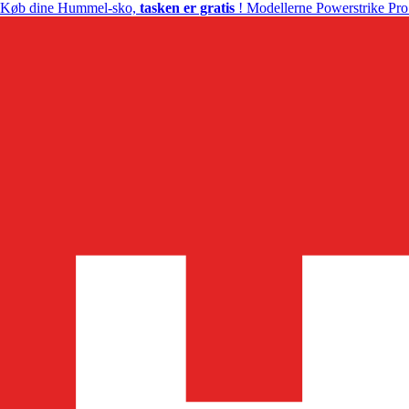
Køb dine Hummel-sko,
tasken er gratis
! Modellerne Powerstrike Pro