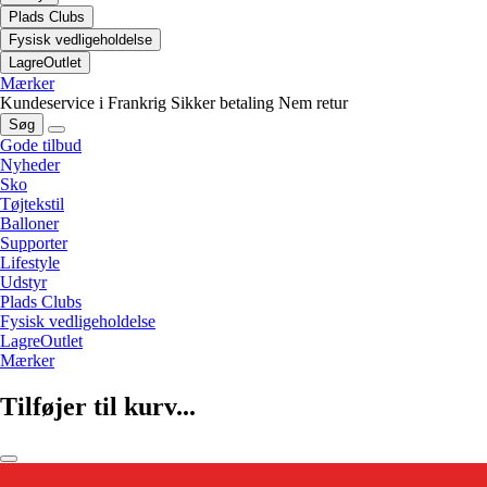
Plads Clubs
Fysisk vedligeholdelse
LagreOutlet
Mærker
Kundeservice i Frankrig
Sikker betaling
Nem retur
Søg
Gode tilbud
Nyheder
Sko
Tøjtekstil
Balloner
Supporter
Lifestyle
Udstyr
Plads Clubs
Fysisk vedligeholdelse
LagreOutlet
Mærker
Tilføjer til kurv...