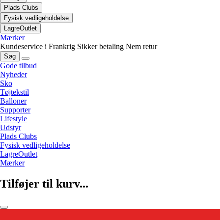
Plads Clubs
Fysisk vedligeholdelse
LagreOutlet
Mærker
Kundeservice i Frankrig
Sikker betaling
Nem retur
Søg
Gode tilbud
Nyheder
Sko
Tøjtekstil
Balloner
Supporter
Lifestyle
Udstyr
Plads Clubs
Fysisk vedligeholdelse
LagreOutlet
Mærker
Tilføjer til kurv...