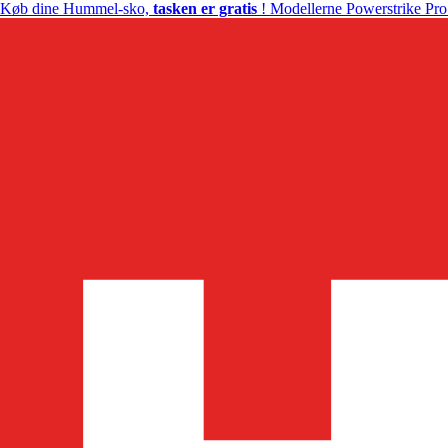
Køb dine Hummel-sko,
tasken er gratis
! Modellerne Powerstrike Pro