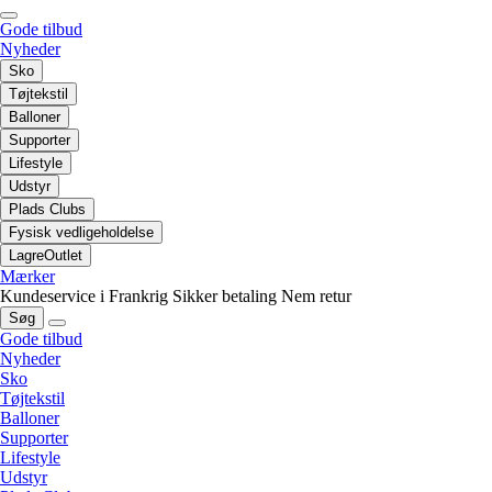
Gode tilbud
Nyheder
Sko
Tøjtekstil
Balloner
Supporter
Lifestyle
Udstyr
Plads Clubs
Fysisk vedligeholdelse
LagreOutlet
Mærker
Kundeservice i Frankrig
Sikker betaling
Nem retur
Søg
Gode tilbud
Nyheder
Sko
Tøjtekstil
Balloner
Supporter
Lifestyle
Udstyr