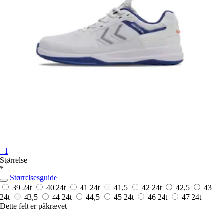
+1
Størrelse
*
Størrelsesguide
39
24t
40
24t
41
24t
41,5
42
24t
42,5
43
24t
43,5
44
24t
44,5
45
24t
46
24t
47
24t
Dette felt er påkrævet