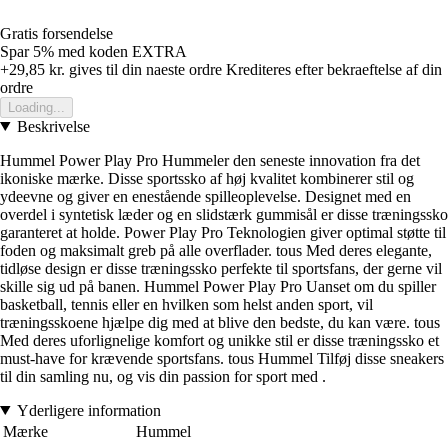
Gratis forsendelse
Spar 5%
med koden
EXTRA
+29,85 kr.
gives til din naeste ordre
Krediteres efter bekraeftelse af din
ordre
Loading...
Beskrivelse
Hummel Power Play Pro Hummeler den seneste innovation fra det
ikoniske mærke. Disse sportssko af høj kvalitet kombinerer stil og
ydeevne og giver en enestående spilleoplevelse. Designet med en
overdel i syntetisk læder og en slidstærk gummisål er disse træningssko
garanteret at holde. Power Play Pro Teknologien giver optimal støtte til
foden og maksimalt greb på alle overflader. tous Med deres elegante,
tidløse design er disse træningssko perfekte til sportsfans, der gerne vil
skille sig ud på banen. Hummel Power Play Pro Uanset om du spiller
basketball, tennis eller en hvilken som helst anden sport, vil
træningsskoene hjælpe dig med at blive den bedste, du kan være. tous
Med deres uforlignelige komfort og unikke stil er disse træningssko et
must-have for krævende sportsfans. tous Hummel Tilføj disse sneakers
til din samling nu, og vis din passion for sport med .
Yderligere information
Mærke
Hummel