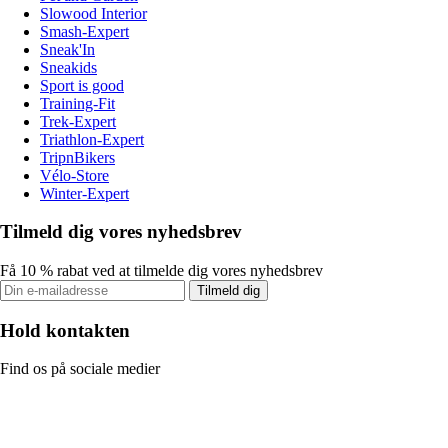
Slowood Interior
Smash-Expert
Sneak'In
Sneakids
Sport is good
Training-Fit
Trek-Expert
Triathlon-Expert
TripnBikers
Vélo-Store
Winter-Expert
Tilmeld dig vores nyhedsbrev
Få 10 % rabat ved at tilmelde dig vores nyhedsbrev
Tilmeld dig
Hold kontakten
Find os på sociale medier