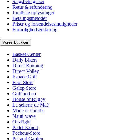
Salgsbetingelser
Retur & refundering
Juridiske oplysninger
Betalingsmetoder
Priser og forsendelsesmuligheder
Fortrolighedserklæring
Vores butikker
Basket-Center
Daily Bikers
Direct Running
Direct-Volley
Espace Golf
Foot-Store
Galop Store
Golf and co
House of Rugby
La sellerie de Maé
Made in Paradis
Nauti-wave
On-Fight
Padel-Expert
Pecheur-Store
Pet and Garden