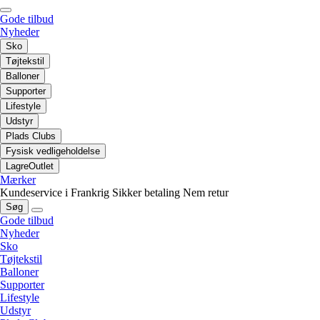
Gode tilbud
Nyheder
Sko
Tøjtekstil
Balloner
Supporter
Lifestyle
Udstyr
Plads Clubs
Fysisk vedligeholdelse
LagreOutlet
Mærker
Kundeservice i Frankrig
Sikker betaling
Nem retur
Søg
Gode tilbud
Nyheder
Sko
Tøjtekstil
Balloner
Supporter
Lifestyle
Udstyr