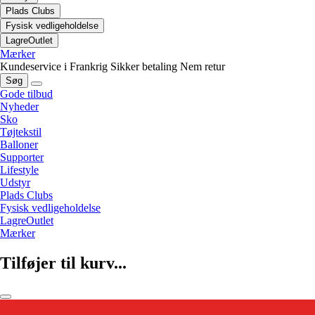
Plads Clubs
Fysisk vedligeholdelse
LagreOutlet
Mærker
Kundeservice i Frankrig
Sikker betaling
Nem retur
Søg
Gode tilbud
Nyheder
Sko
Tøjtekstil
Balloner
Supporter
Lifestyle
Udstyr
Plads Clubs
Fysisk vedligeholdelse
LagreOutlet
Mærker
Tilføjer til kurv...