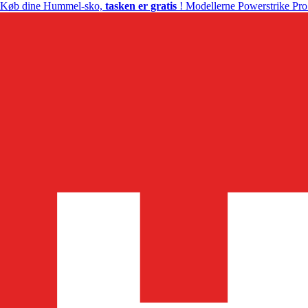
Køb dine Hummel-sko,
tasken er gratis
! Modellerne Powerstrike Pro