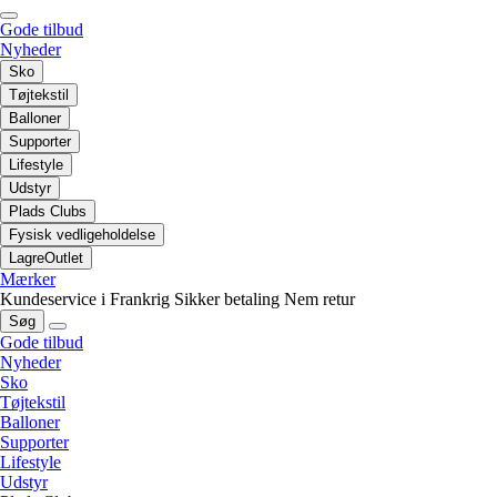
Gode tilbud
Nyheder
Sko
Tøjtekstil
Balloner
Supporter
Lifestyle
Udstyr
Plads Clubs
Fysisk vedligeholdelse
LagreOutlet
Mærker
Kundeservice i Frankrig
Sikker betaling
Nem retur
Søg
Gode tilbud
Nyheder
Sko
Tøjtekstil
Balloner
Supporter
Lifestyle
Udstyr