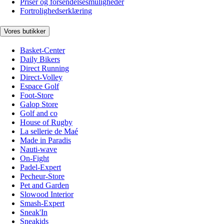
Priser og forsendelsesmuligheder
Fortrolighedserklæring
Vores butikker
Basket-Center
Daily Bikers
Direct Running
Direct-Volley
Espace Golf
Foot-Store
Galop Store
Golf and co
House of Rugby
La sellerie de Maé
Made in Paradis
Nauti-wave
On-Fight
Padel-Expert
Pecheur-Store
Pet and Garden
Slowood Interior
Smash-Expert
Sneak'In
Sneakids