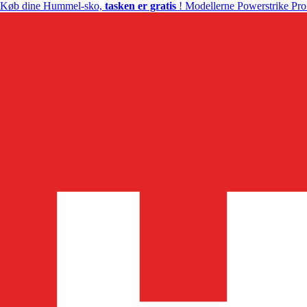
Køb dine Hummel-sko,
tasken er gratis
! Modellerne Powerstrike Pro