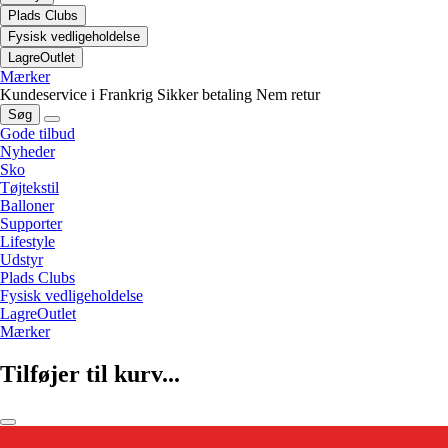
Plads Clubs
Fysisk vedligeholdelse
LagreOutlet
Mærker
Kundeservice i Frankrig
Sikker betaling
Nem retur
Søg
Gode tilbud
Nyheder
Sko
Tøjtekstil
Balloner
Supporter
Lifestyle
Udstyr
Plads Clubs
Fysisk vedligeholdelse
LagreOutlet
Mærker
Tilføjer til kurv...