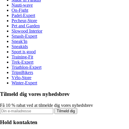
Nauti-wave
On-Fight
Padel-Expert
Pecheur-Store
Pet and Garden
Slowood Interior
Smash-Expert
Sneak'In
Sneakids
Sport is good
Training-Fit
Trek-Expert
Triathlon-Expert
TripnBikers
Vélo-Store
Winter-Expert
Tilmeld dig vores nyhedsbrev
Få 10 % rabat ved at tilmelde dig vores nyhedsbrev
Tilmeld dig
Hold kontakten