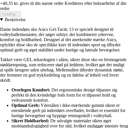
+40,35 kr.
gives til din naeste ordre
Krediteres efter bekraeftelse af din
ordre
Loading...
Beskrivelse
Dame indendørs sko Asics Gel-Tactic 13 er specielt designet til
volleyballentusiaster, der søger udstyr, der kombinerer ydeevne,
komfort og holdbarhed. Designet af det anerkendte mærke Asics,
opfylder disse sko de specifikke krav til indendørs sport og tilbyder
optimal greb og øget stabilitet under hurtige og laterale bevægelser.
Takket være GEL-teknologien i sålen, sikrer disse sko en fremragende
støddæmpning, som reducerer stød på leddene, hvilket gør det muligt
at spille længere uden ubehag. Mellemsålen tilbyder dynamisk støtte,
der fremmer en god trykfordeling og en følelse af lethed ved hvert
skridt.
Overlegen Komfort:
Det ergonomiske design tilpasser sig
perfekt til den kvindelige fods form for et tilpasset hold og
vedvarende komfort.
Optimal Greb:
Ydersålen i ikke-mærkende gummi sikrer et
enestående greb på indendørs overflader, hvilket er essentiel for
hurtige bevægelser og hyppige retningsskift i volleyball.
Sikret Holdbarhed:
De udvalgte materialer sikrer øget
modstandsdygtighed over for slid, hvilket muliggør intensiv brug