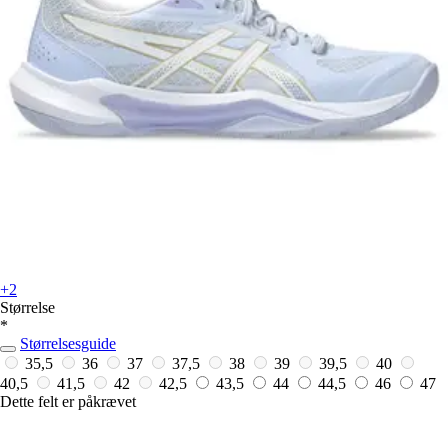
+2
Størrelse
*
Størrelsesguide
35,5
36
37
37,5
38
39
39,5
40
40,5
41,5
42
42,5
43,5
44
44,5
46
47
Dette felt er påkrævet