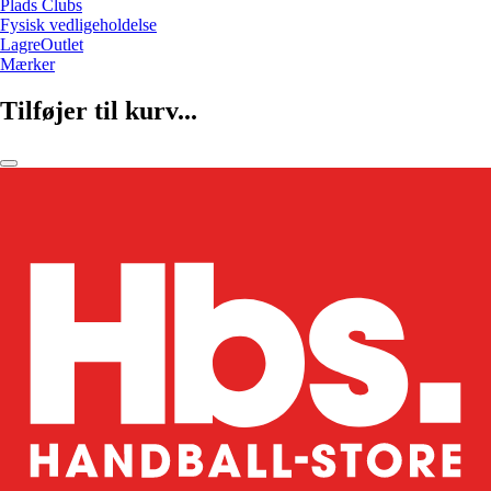
Plads Clubs
Fysisk vedligeholdelse
LagreOutlet
Mærker
Tilføjer til kurv...