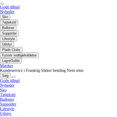
Gode tilbud
Nyheder
Sko
Tøjtekstil
Balloner
Supporter
Lifestyle
Udstyr
Plads Clubs
Fysisk vedligeholdelse
LagreOutlet
Mærker
Kundeservice i Frankrig
Sikker betaling
Nem retur
Søg
Gode tilbud
Nyheder
Sko
Tøjtekstil
Balloner
Supporter
Lifestyle
Udstyr