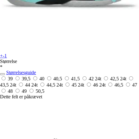
+-1
Størrelse
*
Størrelsesguide
39
39,5
40
40,5
41,5
42
24t
42,5
24t
43,5
24t
44
24t
44,5
24t
45
24t
46
24t
46,5
47
48
49
50,5
Dette felt er påkrævet