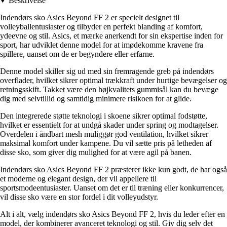
Beskrivelse
Indendørs sko Asics Beyond FF 2 er specielt designet til
volleyballentusiaster og tilbyder en perfekt blanding af komfort,
ydeevne og stil. Asics, et mærke anerkendt for sin ekspertise inden for
sport, har udviklet denne model for at imødekomme kravene fra
spillere, uanset om de er begyndere eller erfarne.
Denne model skiller sig ud med sin fremragende greb på indendørs
overflader, hvilket sikrer optimal trækkraft under hurtige bevægelser og
retningsskift. Takket være den højkvalitets gummisål kan du bevæge
dig med selvtillid og samtidig minimere risikoen for at glide.
Den integrerede støtte teknologi i skoene sikrer optimal fodstøtte,
hvilket er essentielt for at undgå skader under spring og modtagelser.
Overdelen i åndbart mesh muliggør god ventilation, hvilket sikrer
maksimal komfort under kampene. Du vil sætte pris på letheden af
disse sko, som giver dig mulighed for at være agil på banen.
Indendørs sko Asics Beyond FF 2 præsterer ikke kun godt, de har også
et moderne og elegant design, der vil appellere til
sportsmodeentusiaster. Uanset om det er til træning eller konkurrencer,
vil disse sko være en stor fordel i dit volleyudstyr.
Alt i alt, vælg indendørs sko Asics Beyond FF 2, hvis du leder efter en
model, der kombinerer avanceret teknologi og stil. Giv dig selv det