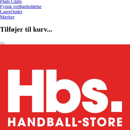
Plads Clubs
Fysisk vedligeholdelse
LagreOutlet
Mærker
Tilføjer til kurv...