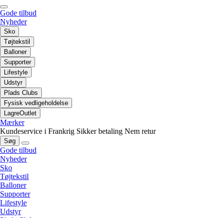
Gode tilbud
Nyheder
Sko
Tøjtekstil
Balloner
Supporter
Lifestyle
Udstyr
Plads Clubs
Fysisk vedligeholdelse
LagreOutlet
Mærker
Kundeservice i Frankrig
Sikker betaling
Nem retur
Søg
Gode tilbud
Nyheder
Sko
Tøjtekstil
Balloner
Supporter
Lifestyle
Udstyr