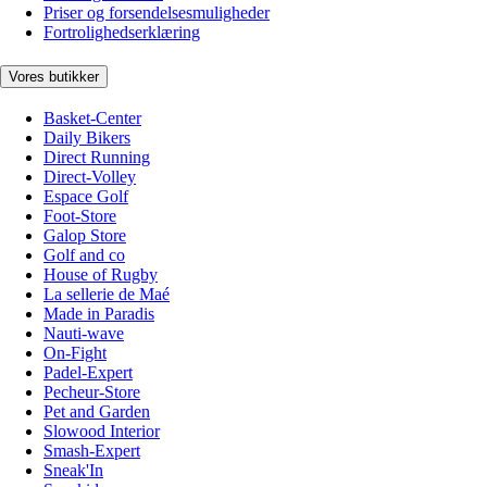
Priser og forsendelsesmuligheder
Fortrolighedserklæring
Vores butikker
Basket-Center
Daily Bikers
Direct Running
Direct-Volley
Espace Golf
Foot-Store
Galop Store
Golf and co
House of Rugby
La sellerie de Maé
Made in Paradis
Nauti-wave
On-Fight
Padel-Expert
Pecheur-Store
Pet and Garden
Slowood Interior
Smash-Expert
Sneak'In