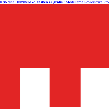
Køb dine Hummel-sko,
tasken er gratis
! Modellerne Powerstrike Pro