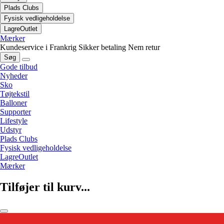
Plads Clubs
Fysisk vedligeholdelse
LagreOutlet
Mærker
Kundeservice i Frankrig
Sikker betaling
Nem retur
Søg
Gode tilbud
Nyheder
Sko
Tøjtekstil
Balloner
Supporter
Lifestyle
Udstyr
Plads Clubs
Fysisk vedligeholdelse
LagreOutlet
Mærker
Tilføjer til kurv...