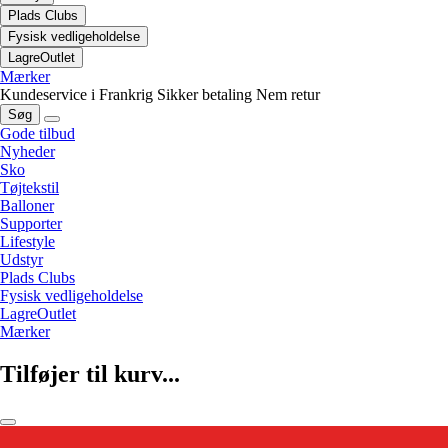
Plads Clubs
Fysisk vedligeholdelse
LagreOutlet
Mærker
Kundeservice i Frankrig
Sikker betaling
Nem retur
Søg
Gode tilbud
Nyheder
Sko
Tøjtekstil
Balloner
Supporter
Lifestyle
Udstyr
Plads Clubs
Fysisk vedligeholdelse
LagreOutlet
Mærker
Tilføjer til kurv...