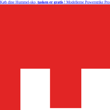
Køb dine Hummel-sko,
tasken er gratis
! Modellerne Powerstrike Pro