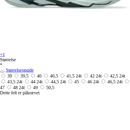
+1
Størrelse
*
Størrelsesguide
39
39,5
40
40,5
41,5
24t
42
24t
42,5
24t
43,5
24t
44
24t
44,5
24t
45
46
24t
46,5
24t
47
48
24t
49
50,5
Dette felt er påkrævet