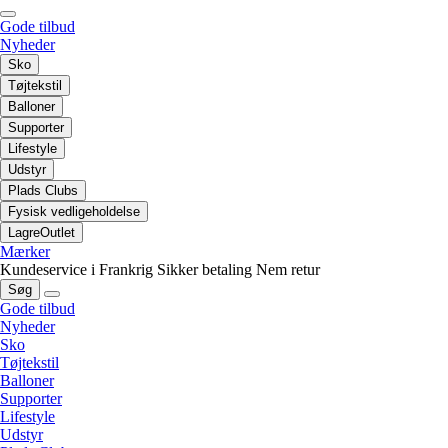
Gode tilbud
Nyheder
Sko
Tøjtekstil
Balloner
Supporter
Lifestyle
Udstyr
Plads Clubs
Fysisk vedligeholdelse
LagreOutlet
Mærker
Kundeservice i Frankrig
Sikker betaling
Nem retur
Søg
Gode tilbud
Nyheder
Sko
Tøjtekstil
Balloner
Supporter
Lifestyle
Udstyr