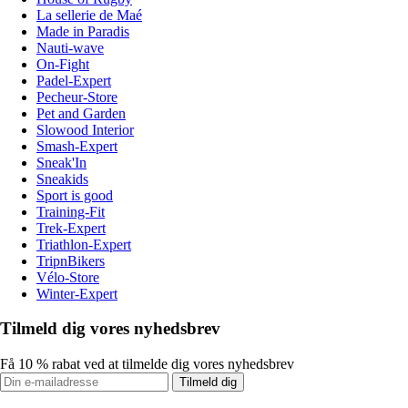
La sellerie de Maé
Made in Paradis
Nauti-wave
On-Fight
Padel-Expert
Pecheur-Store
Pet and Garden
Slowood Interior
Smash-Expert
Sneak'In
Sneakids
Sport is good
Training-Fit
Trek-Expert
Triathlon-Expert
TripnBikers
Vélo-Store
Winter-Expert
Tilmeld dig vores nyhedsbrev
Få 10 % rabat ved at tilmelde dig vores nyhedsbrev
Tilmeld dig