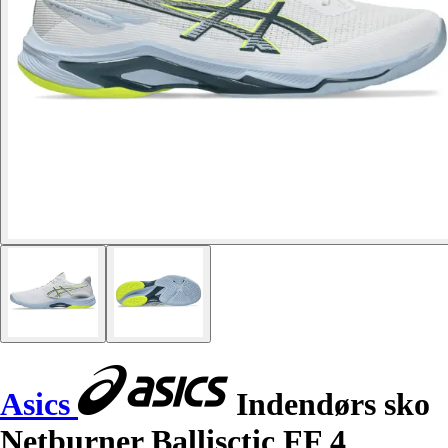
Asics
Indendørs sko
Netburner Ballisctic FF 4