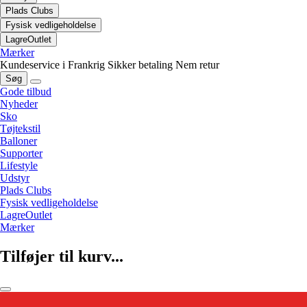
Plads Clubs
Fysisk vedligeholdelse
LagreOutlet
Mærker
Kundeservice i Frankrig
Sikker betaling
Nem retur
Søg
Gode tilbud
Nyheder
Sko
Tøjtekstil
Balloner
Supporter
Lifestyle
Udstyr
Plads Clubs
Fysisk vedligeholdelse
LagreOutlet
Mærker
Tilføjer til kurv...