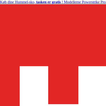
Køb dine Hummel-sko,
tasken er gratis
! Modellerne Powerstrike Pro