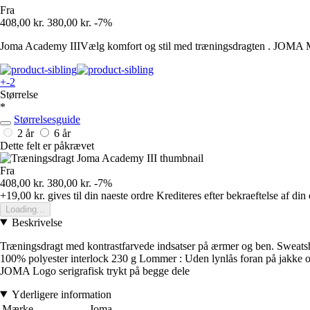
Fra
408,00 kr.
380,00 kr.
-7%
Joma Academy IIIVælg komfort og stil med træningsdragten . JOMA Med 
+-2
Størrelse
*
Størrelsesguide
2 år
6 år
Dette felt er påkrævet
Fra
408,00 kr.
380,00 kr.
-7%
+19,00 kr.
gives til din naeste ordre
Krediteres efter bekraeftelse af din
Loading...
Beskrivelse
Træningsdragt med kontrastfarvede indsatser på ærmer og ben. Sweatsh
100% polyester interlock 230 g Lommer : Uden lynlås foran på jakke og
JOMA Logo serigrafisk trykt på begge dele
Yderligere information
Mærke
Joma