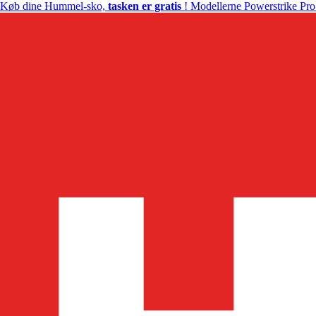
Køb dine Hummel-sko,
tasken er gratis
! Modellerne Powerstrike Pro