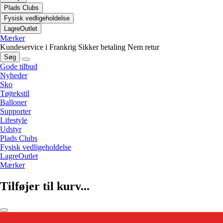
Plads Clubs
Fysisk vedligeholdelse
LagreOutlet
Mærker
Kundeservice i Frankrig
Sikker betaling
Nem retur
Søg
Gode tilbud
Nyheder
Sko
Tøjtekstil
Balloner
Supporter
Lifestyle
Udstyr
Plads Clubs
Fysisk vedligeholdelse
LagreOutlet
Mærker
Tilføjer til kurv...