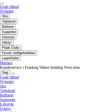
Gode tilbud
Nyheder
Sko
Tøjtekstil
Balloner
Supporter
Lifestyle
Udstyr
Plads Clubs
Fysisk vedligeholdelse
LagreOutlet
Mærker
Kundeservice i Frankrig
Sikker betaling
Nem retur
Søg
Gode tilbud
Nyheder
Sko
Tøjtekstil
Balloner
Supporter
Lifestyle
Udstyr