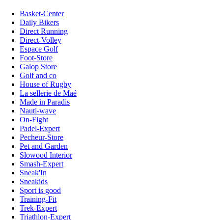
Basket-Center
Daily Bikers
Direct Running
Direct-Volley
Espace Golf
Foot-Store
Galop Store
Golf and co
House of Rugby
La sellerie de Maé
Made in Paradis
Nauti-wave
On-Fight
Padel-Expert
Pecheur-Store
Pet and Garden
Slowood Interior
Smash-Expert
Sneak'In
Sneakids
Sport is good
Training-Fit
Trek-Expert
Triathlon-Expert