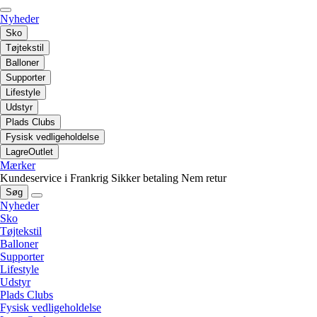
Nyheder
Sko
Tøjtekstil
Balloner
Supporter
Lifestyle
Udstyr
Plads Clubs
Fysisk vedligeholdelse
LagreOutlet
Mærker
Kundeservice i Frankrig
Sikker betaling
Nem retur
Søg
Nyheder
Sko
Tøjtekstil
Balloner
Supporter
Lifestyle
Udstyr
Plads Clubs
Fysisk vedligeholdelse