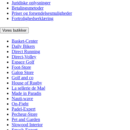
Juridiske oplysninger
Betalingsmetoder
Priser og forsendelsesmuligheder
Fortrolighedserklæring
Vores butikker
Basket-Center
Daily Bikers
Direct Running
Direct-Volley
Espace Golf
Foot-Store
Galop Store
Golf and co
House of Rugby
La sellerie de Maé
Made in Paradis
Nauti-wave
On-Fight
Padel-Expert
Pecheur-Store
Pet and Garden
Slowood Interior
Smash-Expert