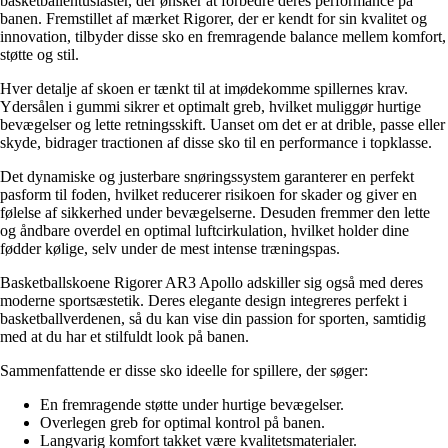
basketballentusiaster, der ønsker at forbedre deres performance på
banen. Fremstillet af mærket Rigorer, der er kendt for sin kvalitet og
innovation, tilbyder disse sko en fremragende balance mellem komfort,
støtte og stil.
Hver detalje af skoen er tænkt til at imødekomme spillernes krav.
Ydersålen i gummi sikrer et optimalt greb, hvilket muliggør hurtige
bevægelser og lette retningsskift. Uanset om det er at drible, passe eller
skyde, bidrager tractionen af disse sko til en performance i topklasse.
Det dynamiske og justerbare snøringssystem garanterer en perfekt
pasform til foden, hvilket reducerer risikoen for skader og giver en
følelse af sikkerhed under bevægelserne. Desuden fremmer den lette
og åndbare overdel en optimal luftcirkulation, hvilket holder dine
fødder kølige, selv under de mest intense træningspas.
Basketballskoene Rigorer AR3 Apollo adskiller sig også med deres
moderne sportsæstetik. Deres elegante design integreres perfekt i
basketballverdenen, så du kan vise din passion for sporten, samtidig
med at du har et stilfuldt look på banen.
Sammenfattende er disse sko ideelle for spillere, der søger:
En fremragende støtte under hurtige bevægelser.
Overlegen greb for optimal kontrol på banen.
Langvarig komfort takket være kvalitetsmaterialer.