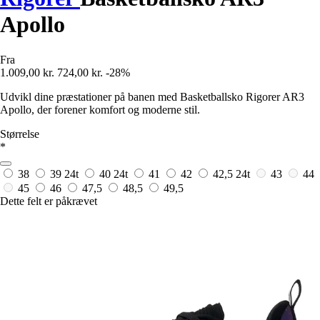
Apollo
Fra
1.009,00 kr.
724,00 kr.
-28%
Udvikl dine præstationer på banen med Basketballsko Rigorer AR3
Apollo, der forener komfort og moderne stil.
Størrelse
*
38
39
24t
40
24t
41
42
42,5
24t
43
44
45
46
47,5
48,5
49,5
Dette felt er påkrævet