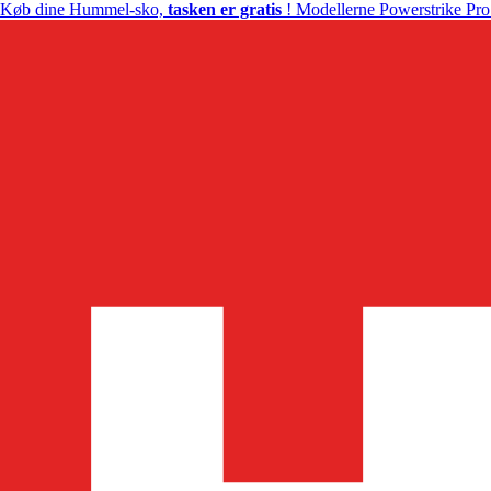
Køb dine Hummel-sko,
tasken er gratis
! Modellerne Powerstrike Pro