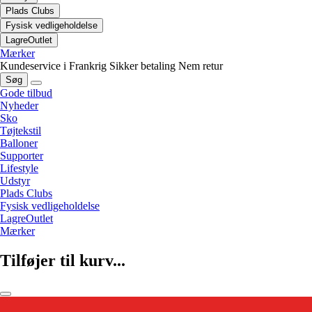
Plads Clubs
Fysisk vedligeholdelse
LagreOutlet
Mærker
Kundeservice i Frankrig
Sikker betaling
Nem retur
Søg
Gode tilbud
Nyheder
Sko
Tøjtekstil
Balloner
Supporter
Lifestyle
Udstyr
Plads Clubs
Fysisk vedligeholdelse
LagreOutlet
Mærker
Tilføjer til kurv...