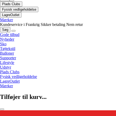
Plads Clubs
Fysisk vedligeholdelse
LagreOutlet
Mærker
Kundeservice i Frankrig
Sikker betaling
Nem retur
Søg
Gode tilbud
Nyheder
Sko
Tøjtekstil
Balloner
Supporter
Lifestyle
Udstyr
Plads Clubs
Fysisk vedligeholdelse
LagreOutlet
Mærker
Tilføjer til kurv...