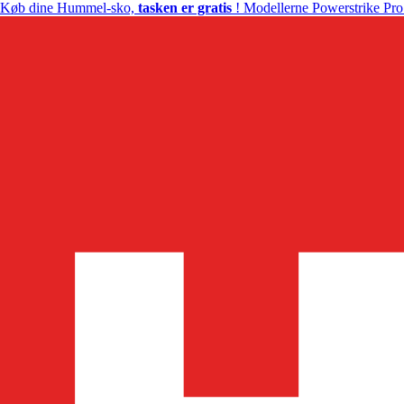
Køb dine Hummel-sko,
tasken er gratis
! Modellerne Powerstrike Pro