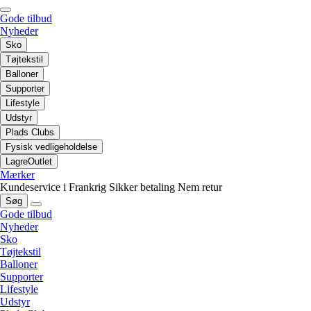
Gode tilbud
Nyheder
Sko
Tøjtekstil
Balloner
Supporter
Lifestyle
Udstyr
Plads Clubs
Fysisk vedligeholdelse
LagreOutlet
Mærker
Kundeservice i Frankrig
Sikker betaling
Nem retur
Søg
Gode tilbud
Nyheder
Sko
Tøjtekstil
Balloner
Supporter
Lifestyle
Udstyr