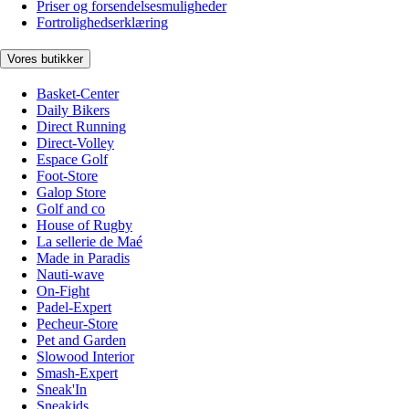
Priser og forsendelsesmuligheder
Fortrolighedserklæring
Vores butikker
Basket-Center
Daily Bikers
Direct Running
Direct-Volley
Espace Golf
Foot-Store
Galop Store
Golf and co
House of Rugby
La sellerie de Maé
Made in Paradis
Nauti-wave
On-Fight
Padel-Expert
Pecheur-Store
Pet and Garden
Slowood Interior
Smash-Expert
Sneak'In
Sneakids