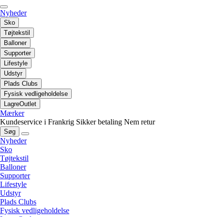
Nyheder
Sko
Tøjtekstil
Balloner
Supporter
Lifestyle
Udstyr
Plads Clubs
Fysisk vedligeholdelse
LagreOutlet
Mærker
Kundeservice i Frankrig
Sikker betaling
Nem retur
Søg
Nyheder
Sko
Tøjtekstil
Balloner
Supporter
Lifestyle
Udstyr
Plads Clubs
Fysisk vedligeholdelse