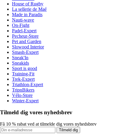
House of Rugby
La sellerie de Maé
Made in Paradis
Nauti-wave
On-Fight
Padel-Expert
Pecheur-Store
Pet and Garden
Slowood Interior
Smash-Expert
Sneak'In
Sneakids
Sport is good
Training-Fit
Trek-Expert
Triathlon-Expert
TripnBikers
Vélo-Store
Winter-Expert
Tilmeld dig vores nyhedsbrev
Få 10 % rabat ved at tilmelde dig vores nyhedsbrev
Tilmeld dig