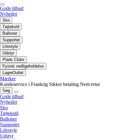
Gode tilbud
Nyheder
Sko
Tøjtekstil
Balloner
Supporter
Lifestyle
Udstyr
Plads Clubs
Fysisk vedligeholdelse
LagreOutlet
Mærker
Kundeservice i Frankrig
Sikker betaling
Nem retur
Søg
Gode tilbud
Nyheder
Sko
Tøjtekstil
Balloner
Supporter
Lifestyle
Udstyr