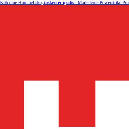
Køb dine Hummel-sko,
tasken er gratis
! Modellerne Powerstrike Pro