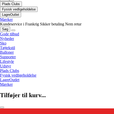
Plads Clubs
Fysisk vedligeholdelse
LagreOutlet
Mærker
Kundeservice i Frankrig
Sikker betaling
Nem retur
Søg
Gode tilbud
Nyheder
Sko
Tøjtekstil
Balloner
Supporter
Lifestyle
Udstyr
Plads Clubs
Fysisk vedligeholdelse
LagreOutlet
Mærker
Tilføjer til kurv...