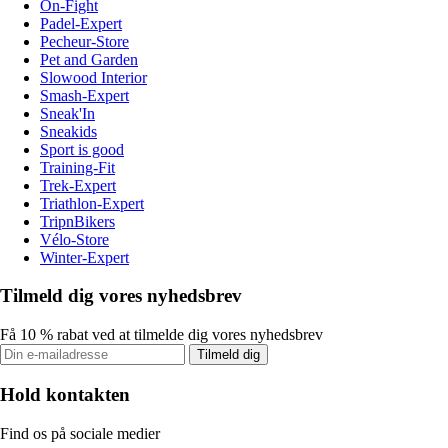
On-Fight
Padel-Expert
Pecheur-Store
Pet and Garden
Slowood Interior
Smash-Expert
Sneak'In
Sneakids
Sport is good
Training-Fit
Trek-Expert
Triathlon-Expert
TripnBikers
Vélo-Store
Winter-Expert
Tilmeld dig vores nyhedsbrev
Få 10 % rabat ved at tilmelde dig vores nyhedsbrev
Tilmeld dig
Hold kontakten
Find os på sociale medier