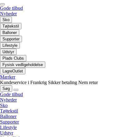
Gode tilbud
Nyheder
Sko
Tøjtekstil
Balloner
Supporter
Lifestyle
Udstyr
Plads Clubs
Fysisk vedligeholdelse
LagreOutlet
Mærker
Kundeservice i Frankrig
Sikker betaling
Nem retur
Søg
Gode tilbud
Nyheder
Sko
Tøjtekstil
Balloner
Supporter
Lifestyle
Udstyr